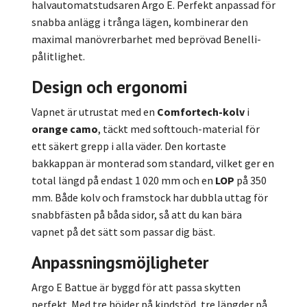
halvautomatstudsaren Argo E. Perfekt anpassad för
snabba anlägg i trånga lägen, kombinerar den
maximal manövrerbarhet med beprövad Benelli-
pålitlighet.
Design och ergonomi
Vapnet är utrustat med en
Comfortech-kolv
i
orange camo
, täckt med softtouch-material för
ett säkert grepp i alla väder. Den kortaste
bakkappan är monterad som standard, vilket ger en
total längd på endast 1 020 mm och en
LOP
på 350
mm. Både kolv och framstock har dubbla uttag för
snabbfästen på båda sidor, så att du kan bära
vapnet på det sätt som passar dig bäst.
Anpassningsmöjligheter
Argo E Battue är byggd för att passa skytten
perfekt. Med tre höjder på kindstöd, tre längder på