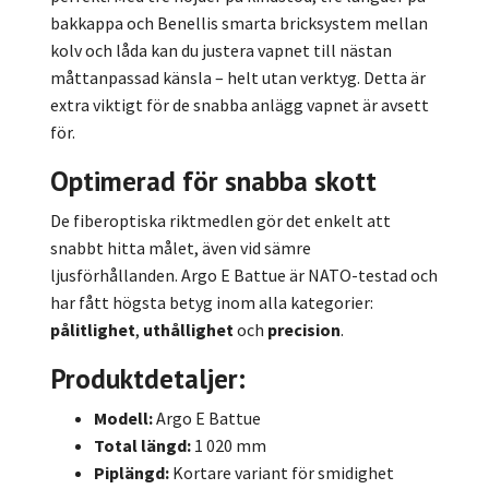
bakkappa och Benellis smarta bricksystem mellan
kolv och låda kan du justera vapnet till nästan
måttanpassad känsla – helt utan verktyg. Detta är
extra viktigt för de snabba anlägg vapnet är avsett
för.
Optimerad för snabba skott
De fiberoptiska riktmedlen gör det enkelt att
snabbt hitta målet, även vid sämre
ljusförhållanden. Argo E Battue är NATO-testad och
har fått högsta betyg inom alla kategorier:
pålitlighet
,
uthållighet
och
precision
.
Produktdetaljer:
Modell:
Argo E Battue
Total längd:
1 020 mm
Piplängd:
Kortare variant för smidighet