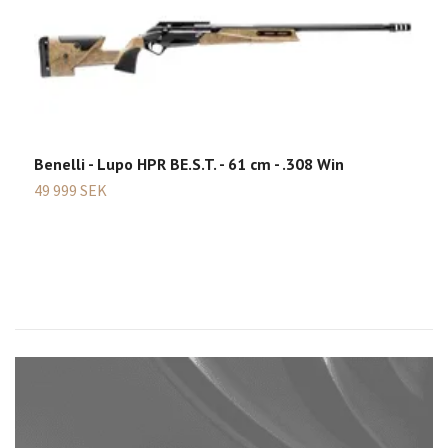
B
4
Benelli - Lupo HPR BE.S.T. - 61 cm - .308 Win
49 999 SEK