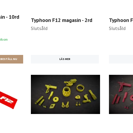
in - 10rd
Typhoon F12 magasin - 2rd
Typhoon F
Slutsåld
Slutsåld
nfo om
LÄS MER