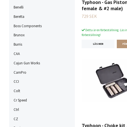
Typhoon - Gas Piston
Benelli
female & #2 male)
729 SEK
Beretta
Boss Components
Detta är en förbeställning. Läs i
Brunox
förbeställning!
Burris
LÄS MER
CAA
Cajun Gun Works
CamPro
CCI
Colt
Cr Speed
Ctrl
CZ
Typhoon - Choke kit 