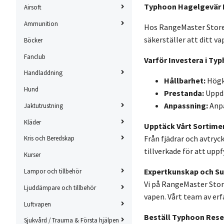
Typhoon Hagelgevär R
Airsoft
Ammunition
Hos RangeMaster Store f
säkerställer att ditt v
Böcker
Fanclub
Varför Investera i Ty
Handladdning
Hållbarhet:
Högkv
Hund
Prestanda:
Uppda
Anpassning:
Anpa
Jaktutrustning
Kläder
Upptäck Vårt Sortime
Från fjädrar och avtryc
Kris och Beredskap
tillverkade för att upp
Kurser
Expertkunskap och S
Lampor och tillbehör
Vi på RangeMaster Store
Ljuddämpare och tillbehör
vapen. Vårt team av erf
Luftvapen
Beställ Typhoon Rese
Sjukvård / Trauma & Första hjälpen