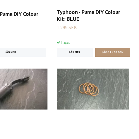
Typhoon - Puma DIY Colour
 Puma DIY Colour
Kit: BLUE
1 299 SEK
I lager.
LÄS MER
LÄS MER