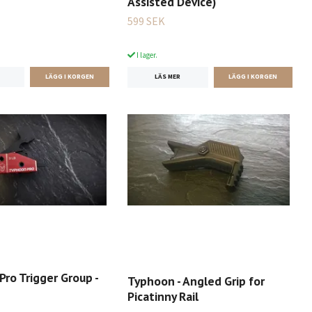
Assisted Device)
599 SEK
I lager.
LÄS MER
Pro Trigger Group -
Typhoon - Angled Grip for
Picatinny Rail