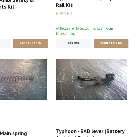
Rail Kit
ts Kit
699 SEK
Detta är en förbeställning. Läs info om
förbeställning!
LÄS MER
Typhoon - BAD lever (Battery
Main spring