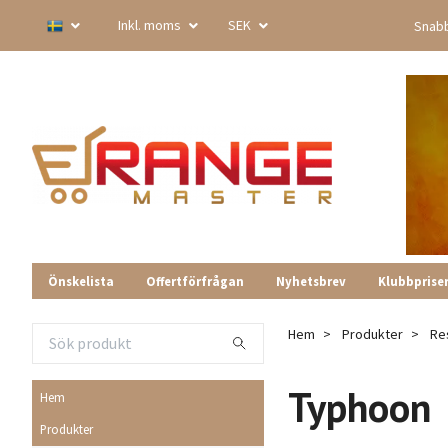
Inkl. moms
SEK
Snabb
Önskelista
Offertförfrågan
Nyhetsbrev
Klubbprise
Hem
Produkter
Re
Typhoon
Hem
Produkter