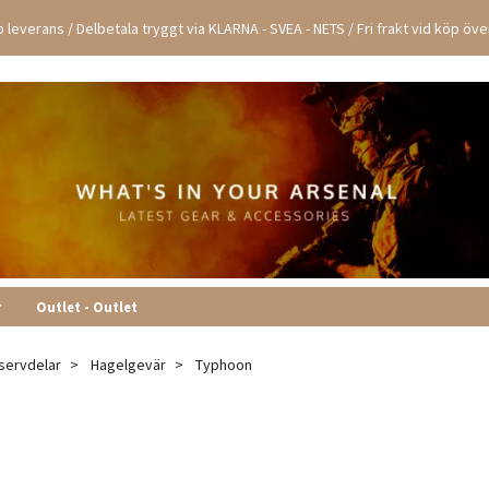
 leverans / Delbetala tryggt via KLARNA - SVEA - NETS / Fri frakt vid köp öv
r
Outlet - Outlet
servdelar
Hagelgevär
Typhoon