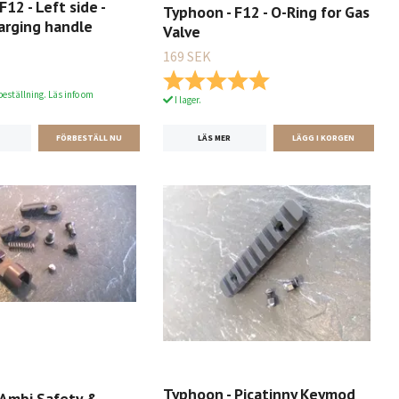
F12 - Left side -
Typhoon - F12 - O-Ring for Gas
arging handle
Valve
169 SEK
Betyg:
5.0 utav 5 stjärnor
beställning. Läs info om
I lager.
LÄS MER
Typhoon - Picatinny Keymod
 Ambi Safety &