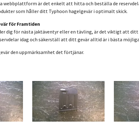
 webbplattform är det enkelt att hitta och beställa de reservdela
odukter som håller ditt Typhoon hagelgevär i optimalt skick.
vär för Framtiden
r dig för nästa jaktäventyr eller en tävling, är det viktigt att di
vdelar idag och säkerställ att ditt gevär alltid är i bästa möjliga
gevär den uppmärksamhet det förtjänar.