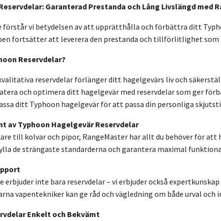
eservdelar: Garanterad Prestanda och Lång Livslängd med 
örstår vi betydelsen av att upprätthålla och förbättra ditt Typho
apen fortsätter att leverera den prestanda och tillförlitlighet som
phoon Reservdelar?
alitativa reservdelar förlänger ditt hagelgevärs liv och säkerställ
tera och optimera ditt hagelgevär med reservdelar som ger förbä
ssa ditt Typhoon hagelgevär för att passa din personliga skjutstil
nt av Typhoon Hagelgevär Reservdelar
kare till kolvar och pipor, RangeMaster har allt du behöver för att 
fylla de strängaste standarderna och garantera maximal funktiona
upport
 erbjuder inte bara reservdelar – vi erbjuder också expertkunskap o
arna vapentekniker kan ge råd och vägledning om både urval och in
rvdelar Enkelt och Bekvämt