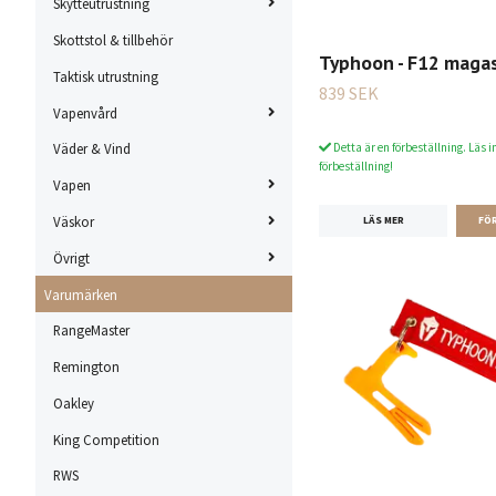
Skytteutrustning
Skottstol & tillbehör
Typhoon - F12 magas
Taktisk utrustning
839 SEK
Vapenvård
Detta är en förbeställning. Läs i
Väder & Vind
förbeställning!
Vapen
Väskor
LÄS MER
Övrigt
Varumärken
RangeMaster
Remington
Oakley
King Competition
RWS