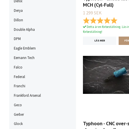
Denix
MCH (Cyl-Full)
Derya
1 299 SEK
Betyg:
5.0 ut
Dillon
Detta är en förbeställning. Läs i
Double Alpha
förbeställning!
DPM
LÄS MER
Eagle Emblem
Eemann Tech
Falco
Federal
Franchi
Frankford Arsenal
Geco
Gerber
Typhoon - CNC over-
Glock