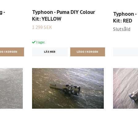
g -
Typhoon - Puma DIY Colour
Typhoon -
Kit: YELLOW
Kit: RED
1 299 SEK
Slutsåld
I lager.
LÄS MER