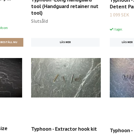
tool (Handguard retainer nut
Detent Par
tool)
1 099 SEK
av 5 stjärnor
Slutsåld
nfo om
I lager.
LÄS MER
LÄS MER
size
Typhoon - Extractor hook kit
Typhoon - 