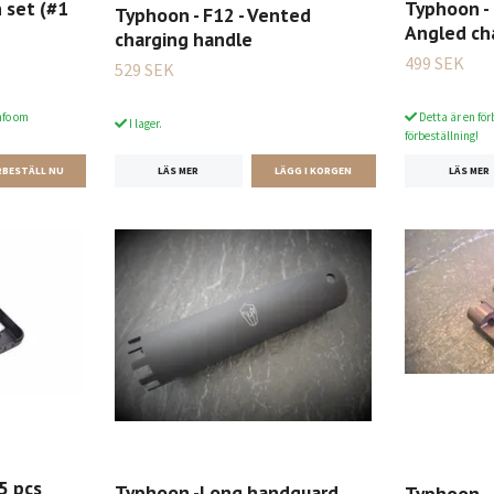
 set (#1
Typhoon - 
Typhoon - F12 - Vented
Angled ch
charging handle
499 SEK
529 SEK
nfo om
Detta är en för
I lager.
förbeställning!
LÄS MER
LÄS MER
5 pcs
Typhoon -Long handguard
Typhoon -