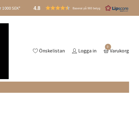
er 1000 SEK*
4.8
Baserat på 993 betyg
0
Önskelistan
Logga in
Varukorg