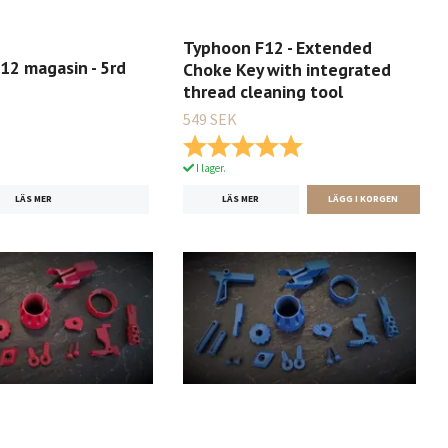
Typhoon F12 - Extended
12 magasin - 5rd
Choke Key with integrated
thread cleaning tool
549 SEK
Betyg:
5.0 utav 5 stjärnor
I lager.
LÄS MER
LÄS MER