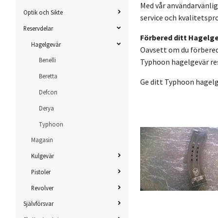
Med vår användarvänliga
Optik och Sikte
service och kvalitetspr
Reservdelar
Förbered ditt Hagelge
Hagelgevär
Oavsett om du förberede
Benelli
Typhoon hagelgevär reser
Beretta
Ge ditt Typhoon hagel
Defcon
Derya
Typhoon
Magasin
Kulgevär
Pistoler
Revolver
Självförsvar