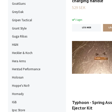
charging handle
GoatGuns
529 SEK
GreyOak
Gripen Tactical
I lager.
LÄS MER
Grunt Style
Guga Ribas
H&N
Heckler & Koch
Hera Arms
Herstad Performance
Holosun
Hoppe's No9
Hornady
Typhoon - Spring Ass
IGB
Ejector Kit
Ipsc Store