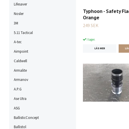
Lifesaver
Typhoon - Safety Fla
Nosler
Orange
3M
249 SEK
5.11 Tactical
I lager.
A-tec
LÄS MER
Aimpoint
Caldwell
Armalite
Armanov
A.P.G
Ase Utra
ASG
BallisticConcept
Ballistol