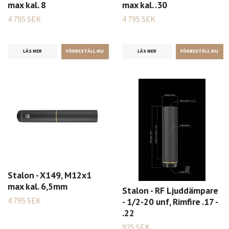
max kal. 8
max kal. .30
4 795 SEK
4 795 SEK
LÄS MER
LÄS MER
Stalon - X149, M12x1
max kal. 6,5mm
Stalon - RF Ljuddämpare
4 795 SEK
- 1/2-20 unf, Rimfire .17 -
.22
925 SEK