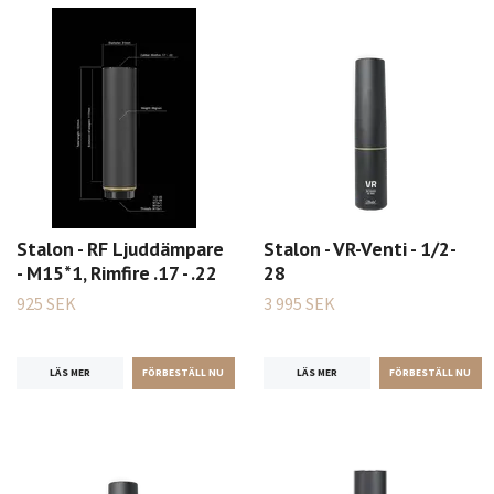
Stalon - RF Ljuddämpare
Stalon - VR-Venti - 1/2-
- M15*1, Rimfire .17 - .22
28
925 SEK
3 995 SEK
LÄS MER
LÄS MER