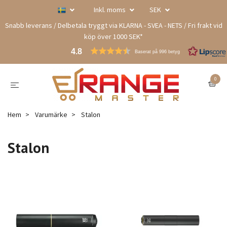
Inkl. moms
SEK
Snabb leverans / Delbetala tryggt via KLARNA - SVEA - NETS / Fri frakt vid
köp över 1000 SEK*
4.8
Baserat på 996 betyg
0
Hem
Varumärke
Stalon
Stalon