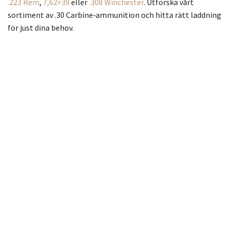
.223 Rem
,
7,62×39
eller
.308 Winchester
. Utforska vårt
sortiment av .30 Carbine‑ammunition och hitta rätt laddning
för just dina behov.