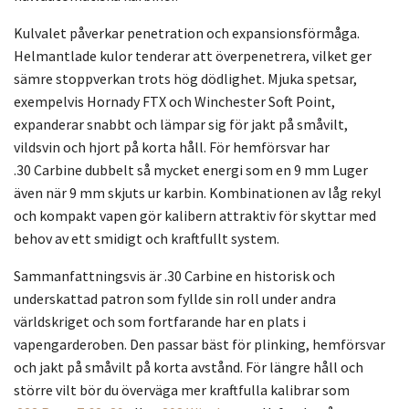
Kulvalet påverkar penetration och expansionsförmåga.
Helmantlade kulor tenderar att överpenetrera, vilket ger
sämre stoppverkan trots hög dödlighet. Mjuka spetsar,
exempelvis Hornady FTX och Winchester Soft Point,
expanderar snabbt och lämpar sig för jakt på småvilt,
vildsvin och hjort på korta håll. För hemförsvar har
.30 Carbine dubbelt så mycket energi som en 9 mm Luger
även när 9 mm skjuts ur karbin. Kombinationen av låg rekyl
och kompakt vapen gör kalibern attraktiv för skyttar med
behov av ett smidigt och kraftfullt system.
Sammanfattningsvis är .30 Carbine en historisk och
underskattad patron som fyllde sin roll under andra
världskriget och som fortfarande har en plats i
vapengarderoben. Den passar bäst för plinking, hemförsvar
och jakt på småvilt på korta avstånd. För längre håll och
större vilt bör du överväga mer kraftfulla kalibrar som