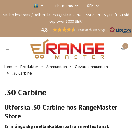
Inkl. moms
SEK
Snabb leverans / Delbetala tryggt via KLARNA - SVEA - NETS / Fri frakt vid
köp över 1000 SEK*
4.8
Baserat på 995 betyg
0
Hem
Produkter
Ammunition
Gevärsammunition
.30 Carbine
.30 Carbine
Utforska .30 Carbine hos RangeMaster
Store
En mångsidig mellankaliberpatron med historisk