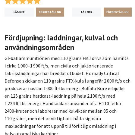
Betyg:
5.0 utav 5 stjärnor
LÄS MER
LÄS MER
Fördjupning: laddningar, kulval och
användningsområden
GI‑ballammunitionen med 110 grains FMJ drivs som nämnts
i cirka 1 900–1 990 ft/s, men civila och jaktorienterade
fabriksladdningar har breddat utbudet. Hornady Critical
Defense skickar en 110 grains FTX‑kula i ungefär 2 000 ft/s och
producerar nästan 1 000 ft‑lbs energi. Buffalo Bore erbjuder
en 125 grains hardcast‑laddning på hela 2 100 ft/s med
1 224 ft‑lbs energi. Handladdare använder ofta H110- eller
2400‑kruter och laborerar med kulvikter mellan 85 och
110 grains, men det är viktigt att hålla sig nära
maxladdningar för att uppnå tillförlitlig omladdning i
halvautomatiska karbiner.