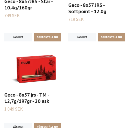
Geco - 8x57JRS - Star -
Geco - 8x57 JRS -
10.4g/160gr
Softpoint - 12.0g
749 SEK
719 SEK
LÄS MER
LÄS MER
Geco - 8x57 jrs - TM -
12,7g/197gr - 20 ask
1 049 SEK
LÄS MER