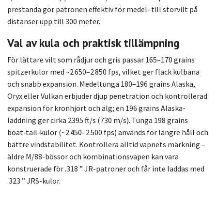
prestanda gör patronen effektiv för medel‑ till storvilt på
distanser upp till 300 meter.
Val av kula och praktisk tillämpning
För lättare vilt som rådjur och gris passar 165–170 grains
spitzerkulor med ~2 650–2 850 fps, vilket ger flack kulbana
och snabb expansion. Medel­tunga 180–196 grains Alaska,
Oryx eller Vulkan erbjuder djup penetration och kontrollerad
expansion för kronhjort och älg; en 196 grains Alaska-
laddning ger cirka 2395 ft/s (730 m/s). Tunga 198 grains
boat‑tail‑kulor (~2 450–2 500 fps) används för längre håll och
bättre vindstabilitet. Kontrollera alltid vapnets märkning –
äldre M/88-bössor och kombinationsvapen kan vara
konstruerade för .318 ” JR-patroner och får inte laddas med
.323 ” JRS-kulor.