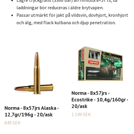
Lägre tryckgräns (3300 bar) än rimlösa 8×57 IS, så
laddningar bör reduceras i äldre brytvapen.
Passar utmärkt för jakt på vildsvin, dovhjort, kronhjort
och älg, med flack kulbana och djup penetration.
Norma - 8x57jrs -
Ecostrike - 10,4g/160gr -
20/ask
Norma - 8x57jrs Alaska -
12,7gr/196g - 20/ask
1 149 SEK
849 SEK