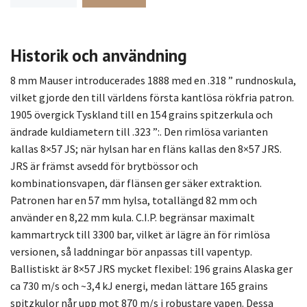
Historik och användning
8 mm Mauser introducerades 1888 med en .318 ” rundnoskula,
vilket gjorde den till världens första kantlösa rökfria patron.
1905 övergick Tyskland till en 154 grains spitzerkula och
ändrade kuldiametern till .323 ”:. Den rimlösa varianten
kallas 8×57 JS; när hylsan har en fläns kallas den 8×57 JRS.
JRS är främst avsedd för brytbössor och
kombinationsvapen, där flänsen ger säker extraktion.
Patronen har en 57 mm hylsa, totallängd 82 mm och
använder en 8,22 mm kula. C.I.P. begränsar maximalt
kammartryck till 3300 bar, vilket är lägre än för rimlösa
versionen, så laddningar bör anpassas till vapentyp.
Ballistiskt är 8×57 JRS mycket flexibel: 196 grains Alaska ger
ca 730 m/s och ~3,4 kJ energi, medan lättare 165 grains
spitzkulor når upp mot 870 m/s i robustare vapen. Dessa