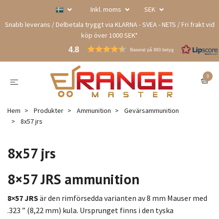
Inkl. moms
SEK
Snabb leverans / Delbetala tryggt via KLARNA - SVEA - NETS / Fri frakt vid
köp över 1000 SEK*
4.8
Baserat på 993 betyg
0
Hem
Produkter
Ammunition
Gevärsammunition
8x57 jrs
8x57 jrs
8×57 JRS ammunition
8×57 JRS
är den rimförsedda varianten av 8 mm Mauser med
.323 ” (8,22 mm) kula. Ursprunget finns i den tyska