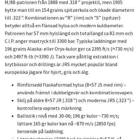
M/88‑patronen från 1888 med .318 ” projektil, men 1905
bytte man till en 154 grains spitzerkula och ökade diametern
till .323 ”. Kombinationen av ”R” (rim) och ”S” (spitzer)
betyder alltså en flänsad hylsa och modern kuldiameter.
Patronen har 57 mm hylslängd och totallängd ca 82 mm och
C.I.P. anger maxtryck till 3300 bar. Typiska laddningar med
196 grains Alaska‑ eller Oryx‑kulor ger ca 2395 ft/s (≈730 m/s)
och 2497 ft‑lb (≈3390 J). Tack vare pålitlig extraktion i
brytbössor och drillings är JRS mycket populär bland
europeiska jägare för hjort, gris och älg.
Rimförsedd flaskaformad hylsa (8×57 JS med rim) –
används främst i dubbelgevär och kombinationsvapen.
Skilj på äldre 8×57 JR (.318 ”) och moderna JRS (.323 ”) –
kontrollera vapnets märkning.
Ballistik i nivå med .30‑06; 196 gr kulor ~730 m/s;
lättare 165 gr kulor kan nå ~870 m/s (2850 fps)
beroende på laddning.