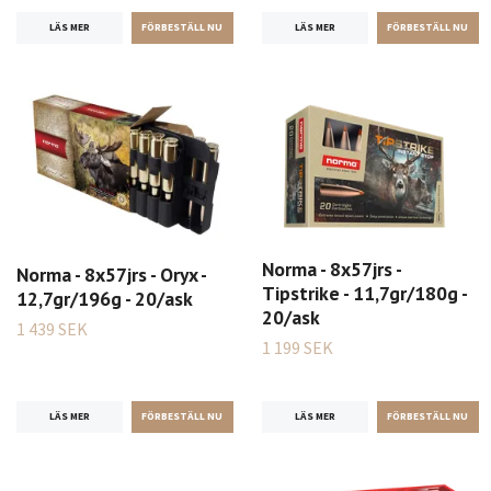
LÄS MER
LÄS MER
Norma - 8x57jrs -
Norma - 8x57jrs - Oryx -
Tipstrike - 11,7gr/180g -
12,7gr/196g - 20/ask
20/ask
1 439 SEK
1 199 SEK
LÄS MER
LÄS MER