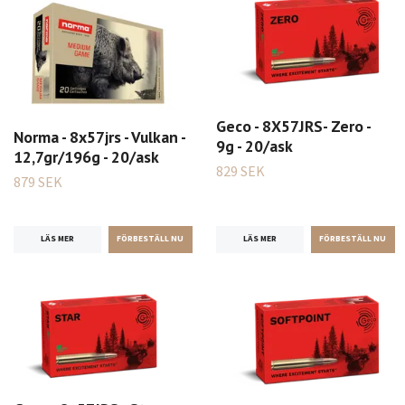
Geco - 8X57JRS- Zero -
Norma - 8x57jrs - Vulkan -
9g - 20/ask
12,7gr/196g - 20/ask
829 SEK
879 SEK
LÄS MER
LÄS MER