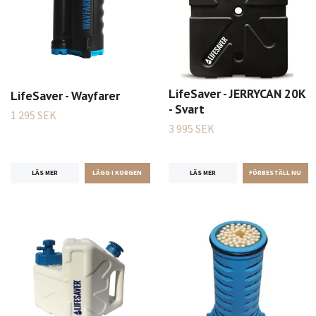
LifeSaver - JERRYCAN 20K
LifeSaver - Wayfarer
- Svart
1 295 SEK
3 995 SEK
LÄS MER
LÄS MER