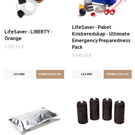
LifeSaver - Paket
LifeSaver - LIBERTY -
Krisberedskap - Ultimate
Orange
Emergency Preparedness
1 595 SEK
Pack
9 995 SEK
LÄS MER
LÄS MER