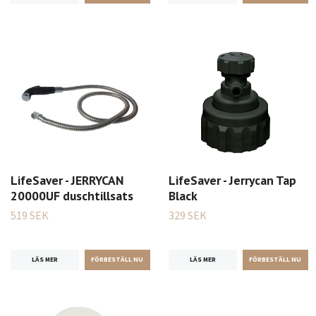
LifeSaver - JERRYCAN
LifeSaver - Jerrycan Tap
20000UF duschtillsats
Black
519 SEK
329 SEK
LÄS MER
LÄS MER