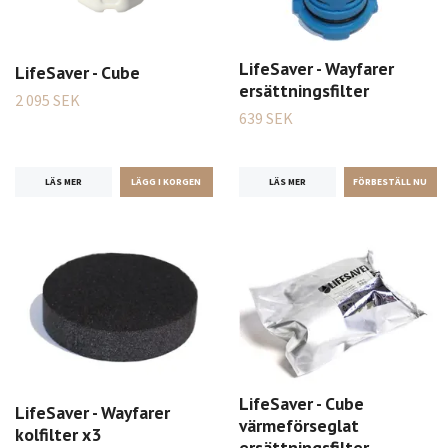
LifeSaver - Wayfarer
LifeSaver - Cube
ersättningsfilter
2 095 SEK
639 SEK
LÄS MER
LÄS MER
LifeSaver - Cube
LifeSaver - Wayfarer
värmeförseglat
kolfilter x3
ersättningsfilter