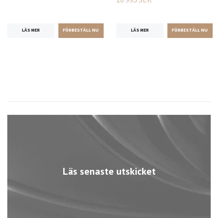
LÄS MER
LÄS MER
Läs senaste utskicket