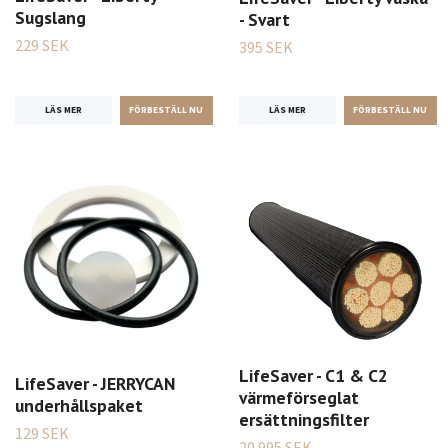
Sugslang
- Svart
229 SEK
395 SEK
LÄS MER
LÄS MER
LifeSaver - C1 & C2
LifeSaver - JERRYCAN
värmeförseglat
underhållspaket
ersättningsfilter
129 SEK
20 995 SEK