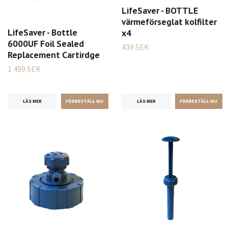
LifeSaver - BOTTLE
värmeförseglat kolfilter
LifeSaver - Bottle
x4
6000UF Foil Sealed
439 SEK
Replacement Cartirdge
1 499 SEK
LÄS MER
LÄS MER