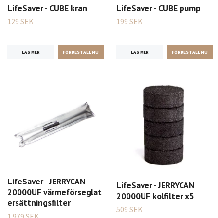
LifeSaver - CUBE kran
LifeSaver - CUBE pump
129 SEK
199 SEK
LÄS MER
LÄS MER
LifeSaver - JERRYCAN
LifeSaver - JERRYCAN
20000UF värmeförseglat
20000UF kolfilter x5
ersättningsfilter
509 SEK
1 979 SEK