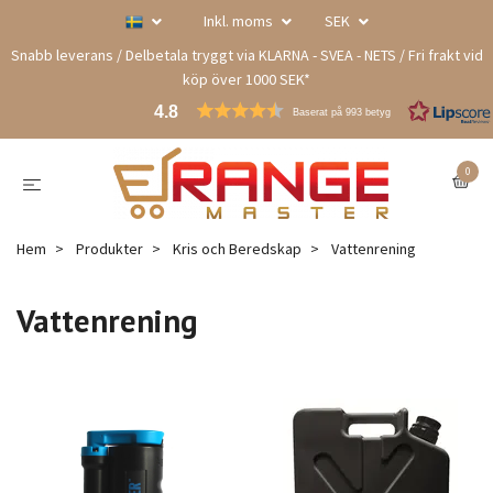
Inkl. moms
SEK
Snabb leverans / Delbetala tryggt via KLARNA - SVEA - NETS / Fri frakt vid
köp över 1000 SEK*
4.8
Baserat på 993 betyg
0
Hem
Produkter
Kris och Beredskap
Vattenrening
Vattenrening