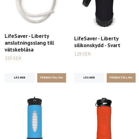
LifeSaver - Liberty
LifeSaver - Liberty
anslutningsslang till
silikonskydd - Svart
vätskeblåsa
129 SEK
329 SEK
LÄS MER
LÄS MER