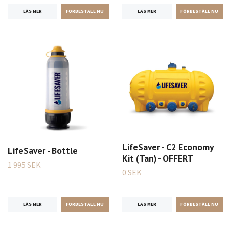
LÄS MER
LÄS MER
LifeSaver - C2 Economy
LifeSaver - Bottle
Kit (Tan) - OFFERT
1 995 SEK
0 SEK
LÄS MER
LÄS MER