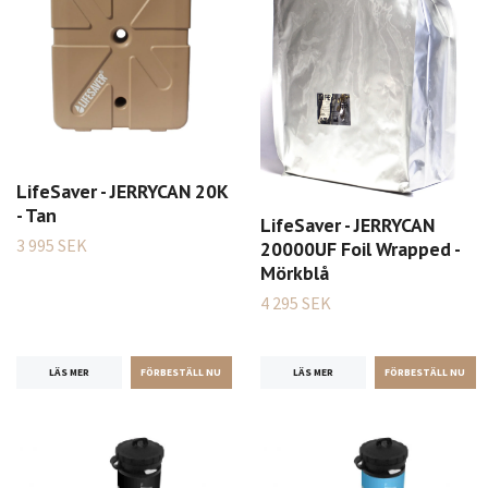
LifeSaver - JERRYCAN 20K
- Tan
LifeSaver - JERRYCAN
3 995 SEK
20000UF Foil Wrapped -
Mörkblå
4 295 SEK
LÄS MER
LÄS MER