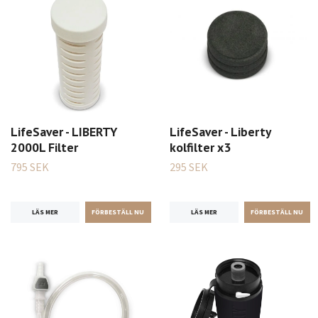
LifeSaver - LIBERTY
LifeSaver - Liberty
2000L Filter
kolfilter x3
795 SEK
295 SEK
LÄS MER
LÄS MER