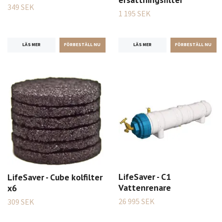
349 SEK
1 195 SEK
LÄS MER
LÄS MER
LifeSaver - C1
LifeSaver - Cube kolfilter
Vattenrenare
x6
26 995 SEK
309 SEK