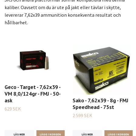
kaliber. Oavsett om du är ute på jakt eller tävlar i skytte,
levererar 7,62x39 ammunition konsekventa resultat och
hållbarhet.
Geco - Target - 7,62x39 -
VM 8,0/124gr - FMJ - 50-
ask
Sako - 7,62x39 - 8g - FMJ
Speedhead - 75st
629 SEK
2 599 SEK
LÄS MER
LÄS MER