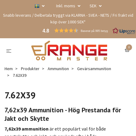
Inkl. moms
SEK
Snabb leverans / Delbetala tryggt via KLARNA - SVEA - NETS / Fri frakt vid
köp över 1000 SEK*
4.8
Baserat på 995 betyg
0
Hem
Produkter
Ammunition
Gevärsammunition
7.62X39
7.62X39
7,62x39 Ammunition - Hög Prestanda för
Jakt och Skytte
7,62x39 ammunition
är ett populärt val för både