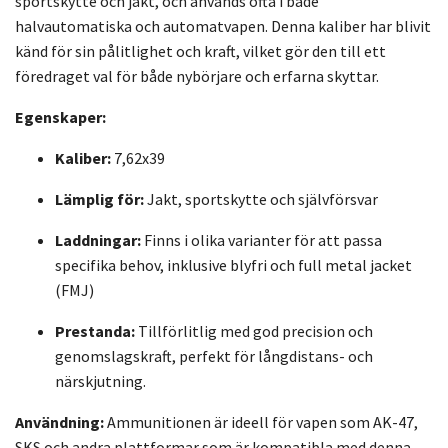
sportskytte och jakt, och används ofta i både
halvautomatiska och automatvapen. Denna kaliber har blivit
känd för sin pålitlighet och kraft, vilket gör den till ett
föredraget val för både nybörjare och erfarna skyttar.
Egenskaper:
Kaliber:
7,62x39
Lämplig för:
Jakt, sportskytte och självförsvar
Laddningar:
Finns i olika varianter för att passa
specifika behov, inklusive blyfri och full metal jacket
(FMJ)
Prestanda:
Tillförlitlig med god precision och
genomslagskraft, perfekt för långdistans- och
närskjutning.
Användning:
Ammunitionen är ideell för vapen som AK-47,
SKS och andra plattformar som är kompatibla med denna