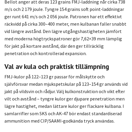
Bellot anger att deras 123 grains FMJ‑laddning når cirka 738
m/s och 2 179 joule. Tyngre 154 grains soft point‑laddningar
ger runt 641 m/s och 2 056 joule. Patronen har ett effektivt
räckvidd på cirka 300–400 meter, men kulbanan faller snabbt
vid längre avstånd. Den lägre utgångshastigheten jämfört
med moderna högtryckspatroner gör 7,62×39 mm lämplig
för jakt på kortare avstånd, där den ger tillräcklig
penetration och kontrollerad expansion.
Val av kula och praktisk tillämpning
FMJ‑kulor på 122–123 gr passar för målskytte och
självförsvar medan mjukspetskular på 123–154 gr används vid
jakt på vildsvin och rådjur. Välj kulkonstruktion och vikt efter
vilt och avstånd – tyngre kulor ger djupare penetration men
lägre hastighet, medan lättare kulor ger flackare kulbana. I
samlarrifler som SKS och AK‑47 bör endast standardiserad
ammunition med CIP/SAAMI‑godkända tryck användas.