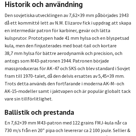
Historik och användning
Den sovjetiska utvecklingen av 7,62×39 mm påbörjades 1943
då ett kommitté lett av N.M. Elizarov fick i uppdrag att skapa
en intermediär patron för karbiner, gevär och lätta
kulsprutor. Prototypen hade 41 mm hylsa och en blyspetsad
kula, men den finjusterades med boat‑tail och kortare
38,7 mm hylsa för bättre aerodynamik och precision, och
antogs som M43‑patronen 1944. Patronen började
massproduceras för AK-47 och SKS och blev standard i Sovjet
fram till 1970-talet, då den delvis ersattes av 5,45×39 mm.
Trots detta används den fortfarande i moderna AK‑M‑ och
AK‑15‑modeller samt i jaktvapen och är populär globalt tack
vare sin tillförlitlighet.
Ballistik och prestanda
En 7,62×39 mm M43‑patron med 122 grains FMJ‑kula når ca
730 m/s från en 20” pipa och levererar ca 2 100 joule. Sellier &