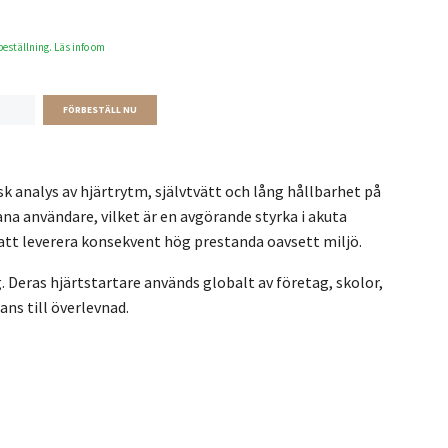
beställning. Läs info om
k analys av hjärtrytm, självtvätt och lång hållbarhet på
na användare, vilket är en avgörande styrka i akuta
 att leverera konsekvent hög prestanda oavsett miljö.
g. Deras hjärtstartare används globalt av företag, skolor,
ns till överlevnad.