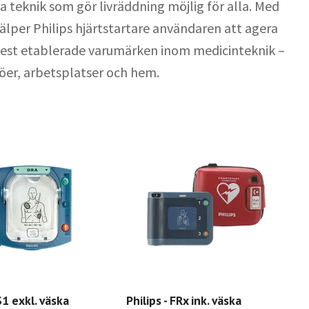
va teknik som gör livräddning möjlig för alla. Med
jälper Philips hjärtstartare användaren att agera
s mest etablerade varumärken inom medicinteknik –
jöer, arbetsplatser och hem.
S1 exkl. väska
Philips - FRx ink. väska