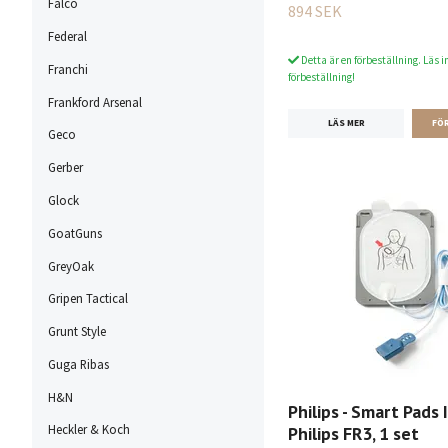
Falco
894 SEK
Federal
Detta är en förbeställning. Läs i
Franchi
förbeställning!
Frankford Arsenal
LÄS MER
Geco
Gerber
Glock
GoatGuns
GreyOak
Gripen Tactical
Grunt Style
Guga Ribas
H&N
Philips - Smart Pads II
Heckler & Koch
Philips FR3, 1 set