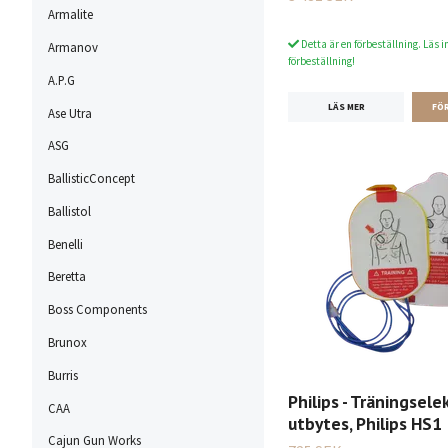
Armalite
Detta är en förbeställning. Läs i
Armanov
förbeställning!
A.P.G
LÄS MER
Ase Utra
ASG
BallisticConcept
Ballistol
Benelli
Beretta
Boss Components
Brunox
Burris
Philips - Träningsele
CAA
utbytes, Philips HS1
Cajun Gun Works