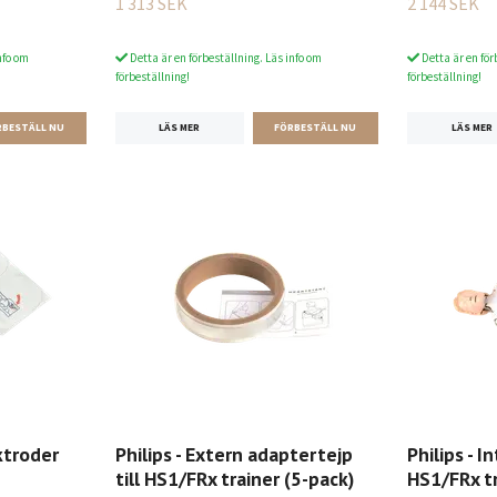
1 313 SEK
2 144 SEK
nfo om
Detta är en förbeställning. Läs info om
Detta är en för
förbeställning!
förbeställning!
LÄS MER
LÄS MER
ktroder
Philips - Extern adaptertejp
Philips - I
till HS1/FRx trainer (5-pack)
HS1/FRx t