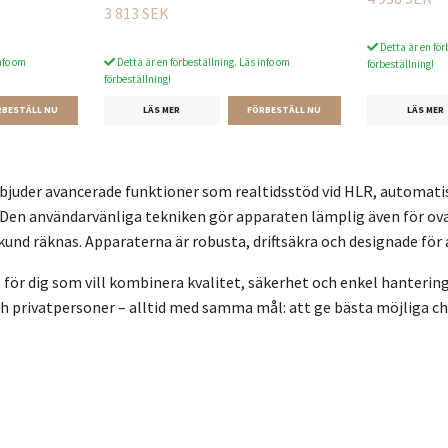
3 813 SEK
Detta är en för
nfo om
Detta är en förbeställning. Läs info om
förbeställning!
förbeställning!
LÄS MER
LÄS MER
rbjuder avancerade funktioner som realtidsstöd vid HLR, automatis
 Den användarvänliga tekniken gör apparaten lämplig även för ova
ekund räknas. Apparaterna är robusta, driftsäkra och designade för
al för dig som vill kombinera kvalitet, säkerhet och enkel hanterin
 privatpersoner – alltid med samma mål: att ge bästa möjliga cha