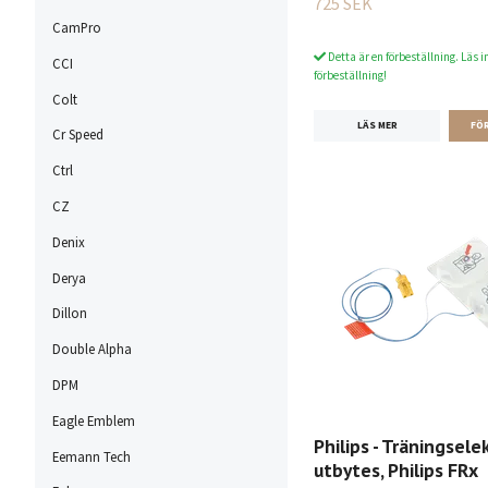
725 SEK
CamPro
Detta är en förbeställning. Läs i
CCI
förbeställning!
Colt
LÄS MER
Cr Speed
Ctrl
CZ
Denix
Derya
Dillon
Double Alpha
DPM
Eagle Emblem
Philips - Träningsele
Eemann Tech
utbytes, Philips FRx