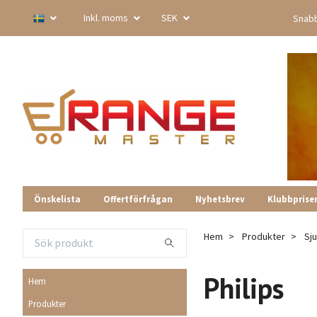
Inkl. moms
SEK
Snabb
Önskelista
Offertförfrågan
Nyhetsbrev
Klubbprise
Hem
Produkter
Sj
Philips
Hem
Produkter