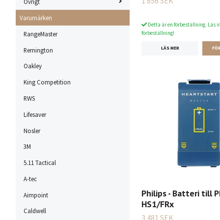
1 856 SEK
Övrigt
Varumärken
Detta är en förbeställning. Läs i
förbeställning!
RangeMaster
LÄS MER
Remington
Oakley
King Competition
RWS
Lifesaver
Nosler
3M
5.11 Tactical
A-tec
Philips - Batteri till P
Aimpoint
HS1/FRx
Caldwell
3 481 SEK