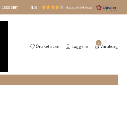
er 1000 SEK*
4.8
Baserat på 993 betyg
0
Önskelistan
Logga in
Varukorg