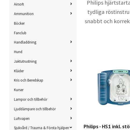
Philips hjärtstart
Airsoft
tydliga röstinstr
Ammunition
snabbt och korrekt
Böcker
Fanclub
Handladdning
Hund
Jaktutrustning
Kläder
Kris och Beredskap
Kurser
Lampor och tillbehör
Ljuddämpare och tillbehör
Luftvapen
Philips - HS1 inkl. st
Sjukvård / Trauma & Första hjälpen