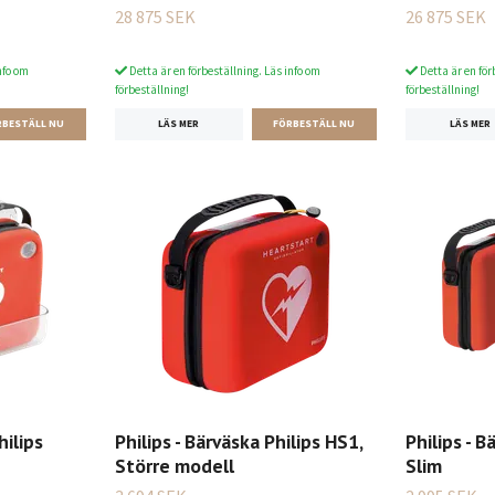
28 875 SEK
26 875 SEK
nfo om
Detta är en förbeställning. Läs info om
Detta är en för
förbeställning!
förbeställning!
LÄS MER
LÄS MER
hilips
Philips - Bärväska Philips HS1,
Philips - B
Större modell
Slim