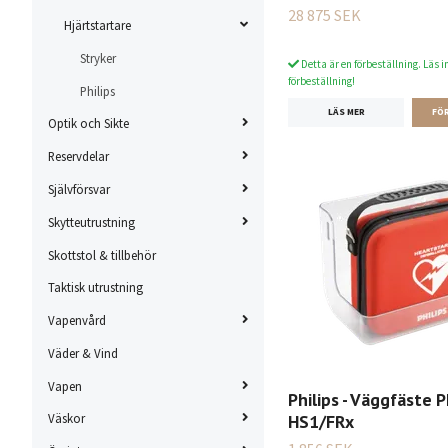
28 875 SEK
Hjärtstartare
Stryker
Detta är en förbeställning. Läs i
förbeställning!
Philips
LÄS MER
Optik och Sikte
Reservdelar
Självförsvar
Skytteutrustning
Skottstol & tillbehör
Taktisk utrustning
Vapenvård
Väder & Vind
Vapen
Philips - Väggfäste P
HS1/FRx
Väskor