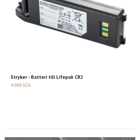
Stryker - Batteri till Lifepak CR2
S
4 988 SEK
1