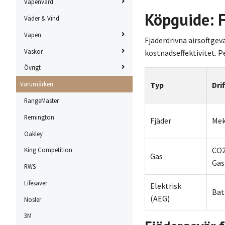
Vapenvård
Köpguide: F
Väder & Vind
Vapen
Fjäderdrivna airsoftgev
Väskor
kostnadseffektivitet. P
Övrigt
Typ
Dri
Varumärken
RangeMaster
Remington
Fjäder
Mek
Oakley
CO2
King Competition
Gas
Gas
RWS
Lifesaver
Elektrisk
Bat
(AEG)
Nosler
3M