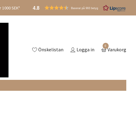
er 1000 SEK*
4.8
Baserat på 993 betyg
0
Önskelistan
Logga in
Varukorg