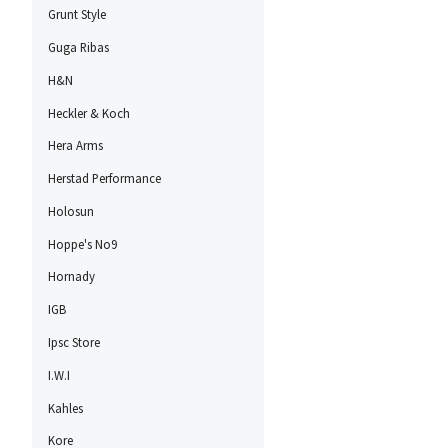
Grunt Style
Guga Ribas
H&N
Heckler & Koch
Hera Arms
Herstad Performance
Holosun
Hoppe's No9
Hornady
IGB
Ipsc Store
I.W.I
Kahles
Kore