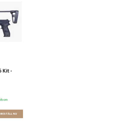
 Kit -
nfo om