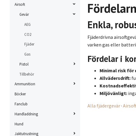
Fördelarn
Airsoft
Gevär
Enkla, robu
AEG
CO2
Fjäderdrivna airsoftgevä
varken gas eller batteri.
Fjäder
Gas
Fördelar i ko
Pistol
Minimal risk för 
Tillbehör
Allvädersdrift:
fu
Ammunition
Kostnadseffekti
Miljövänligt:
inga
Böcker
Fanclub
Alla fjädergevär
·
Airsof
Handladdning
Hund
Jaktutrustning