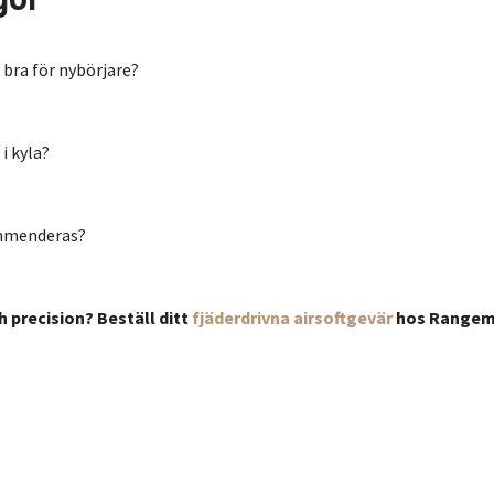
 bra för nybörjare?
i kyla?
ommenderas?
ch precision? Beställ ditt
fjäderdrivna airsoftgevär
hos Rangemas