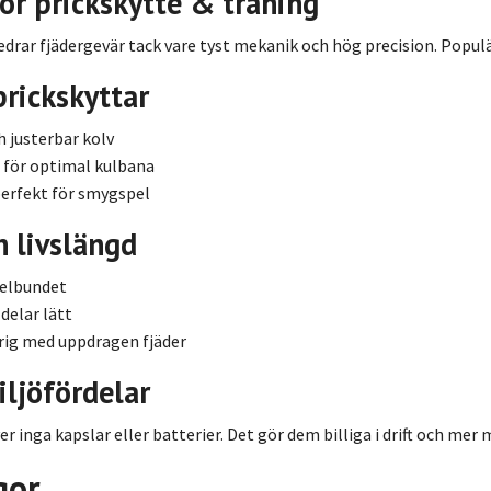
ör prickskytte & träning
edrar fjädergevär tack vare tyst mekanik och hög precision. Popu
prickskyttar
 justerbar kolv
 för optimal kulbana
perfekt för smygspel
h livslängd
gelbundet
delar lätt
drig med uppdragen fjäder
ljöfördelar
r inga kapslar eller batterier. Det gör dem billiga i drift och mer
gor