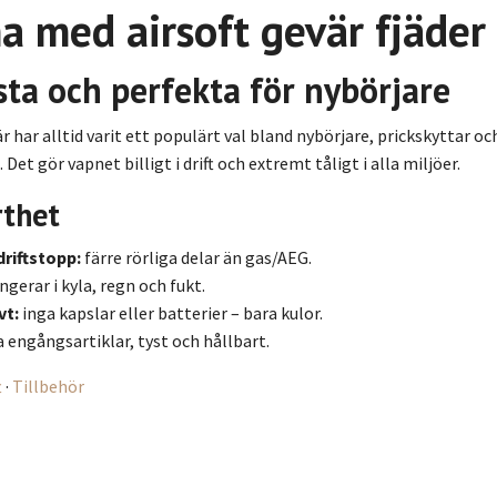
a med airsoft gevär fjäder
sta och perfekta för nybörjare
r har alltid varit ett populärt val bland nybörjare, prickskyttar o
 Det gör vapnet billigt i drift och extremt tåligt i alla miljöer.
rthet
driftstopp:
färre rörliga delar än gas/AEG.
ngerar i kyla, regn och fukt.
vt:
inga kapslar eller batterier – bara kulor.
 engångsartiklar, tyst och hållbart.
t
·
Tillbehör