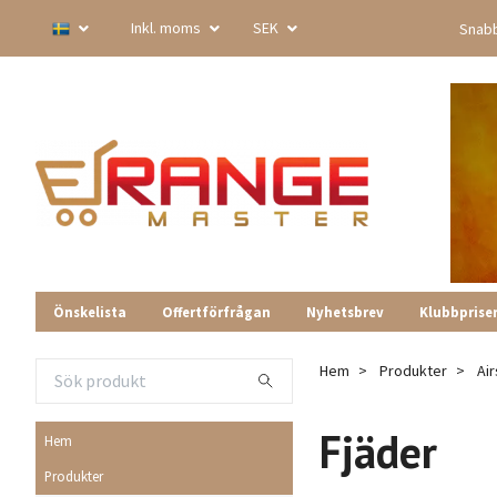
Inkl. moms
SEK
Snabb
Önskelista
Offertförfrågan
Nyhetsbrev
Klubbprise
Hem
Produkter
Air
Fjäder
Hem
Produkter