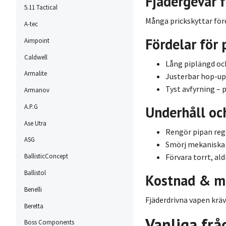
Fjädergevär f
5.11 Tactical
Många prickskyttar för
A-tec
Fördelar för 
Aimpoint
Caldwell
Lång piplängd och
Armalite
Justerbar hop-up
Tyst avfyrning – 
Armanov
A.P.G
Underhåll oc
Ase Utra
Rengör pipan re
ASG
Smörj mekaniska 
Förvara torrt, al
BallisticConcept
Ballistol
Kostnad & mi
Benelli
Fjäderdrivna vapen kräve
Beretta
Vanliga frå
Boss Components