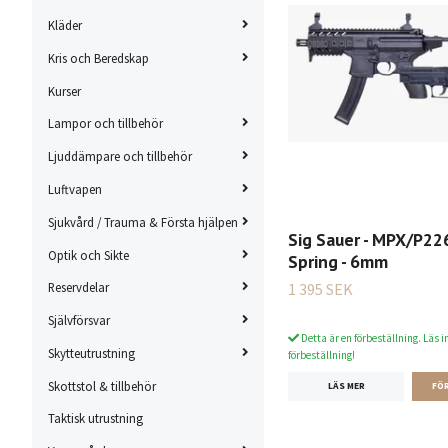
Kläder
Kris och Beredskap
Kurser
Lampor och tillbehör
Ljuddämpare och tillbehör
Luftvapen
Sjukvård / Trauma & Första hjälpen
Sig Sauer - MPX/P226
Optik och Sikte
Spring - 6mm
1 395 SEK
Reservdelar
Självförsvar
Detta är en förbeställning. Läs i
Skytteutrustning
förbeställning!
Skottstol & tillbehör
LÄS MER
Taktisk utrustning