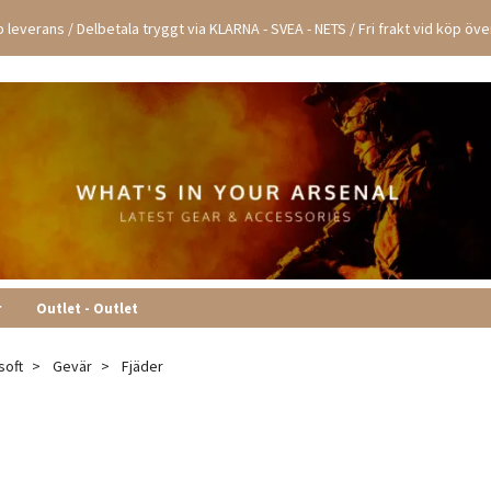
 leverans / Delbetala tryggt via KLARNA - SVEA - NETS / Fri frakt vid köp öv
r
Outlet - Outlet
soft
Gevär
Fjäder