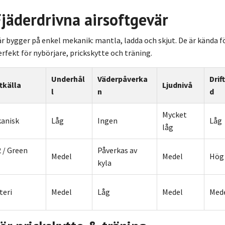
jäderdrivna airsoftgevär
är bygger på enkel mekanik: mantla, ladda och skjut. De är kända 
erfekt för nybörjare, prickskytte och träning.
Underhål
Väderpåverka
Drif
ftkälla
Ljudnivå
l
n
d
Mycket
anisk
Låg
Ingen
Låg
låg
 / Green
Påverkas av
Medel
Medel
Hög
kyla
teri
Medel
Låg
Medel
Med