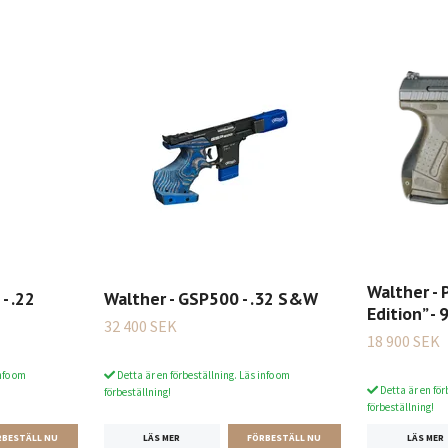
Walther - 
- .22
Walther - GSP500 - .32 S&W
Edition” -
32 400 SEK
18 900 SEK
nfo om
Detta är en förbeställning. Läs info om
Detta är en för
förbeställning!
förbeställning!
LÄS MER
LÄS MER