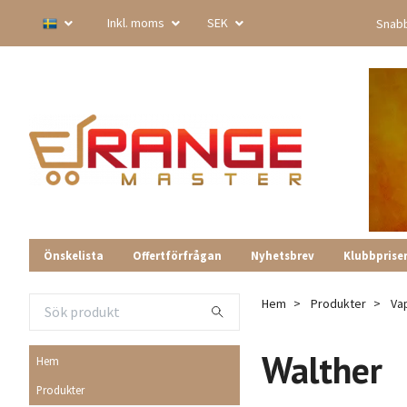
Inkl. moms
SEK
Snabb
Önskelista
Offertförfrågan
Nyhetsbrev
Klubbprise
Hem
Produkter
Va
Walther
Hem
Produkter