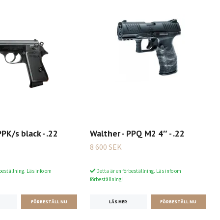
PPK/s black - .22
Walther - PPQ M2 4″ - .22
8 600 SEK
beställning. Läs info om
Detta är en förbeställning. Läs info om
förbeställning!
LÄS MER