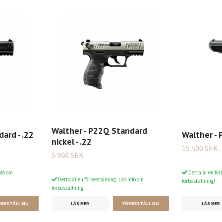
Walther - P22Q Standard
ard - .22
Walther - 
nickel - .22
15 500 SEK
5 900 SEK
nfo om
Detta är en för
Detta är en förbeställning. Läs info om
förbeställning!
förbeställning!
LÄS MER
LÄS MER