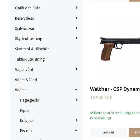
Optik och Sikte
Reservdelar
Självförsvar
Skytteutrustning
Skottstol & tillbehör
Taktisk utrustning
Vapenvård
Väder & Vind
Walther - CSP Dynami
Vapen
18 900 SEK
Hagelgevär
Pipor
Detta är en förbeställning. Läs i
förbeställning!
Kulgevär
Pistoler
LÄS MER