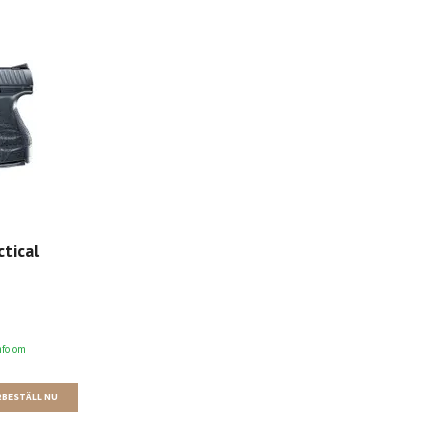
tical
nfo om