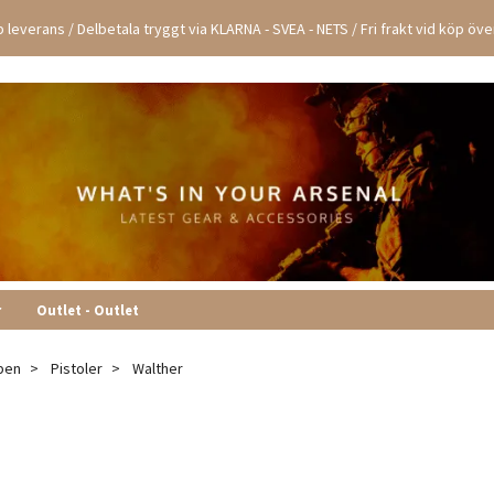
 leverans / Delbetala tryggt via KLARNA - SVEA - NETS / Fri frakt vid köp öv
r
Outlet - Outlet
pen
Pistoler
Walther