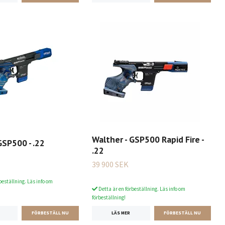
Walther - GSP500 Rapid Fire -
GSP500 - .22
.22
39 900 SEK
beställning. Läs info om
Detta är en förbeställning. Läs info om
förbeställning!
LÄS MER