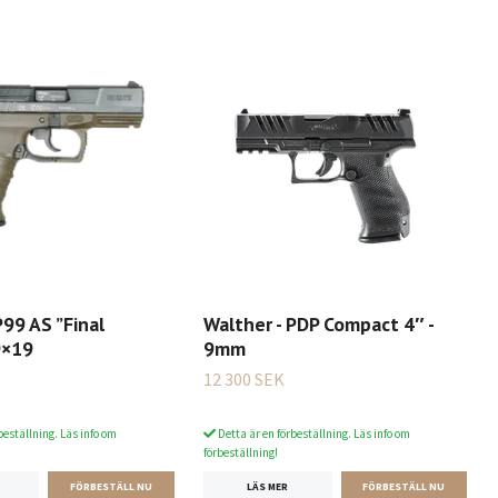
P99 AS ”Final
Walther - PDP Compact 4″ -
 9×19
9mm
12 300 SEK
beställning. Läs info om
Detta är en förbeställning. Läs info om
förbeställning!
LÄS MER