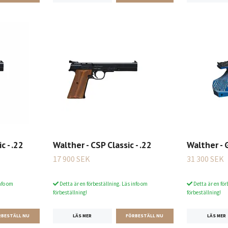
c - .22
Walther - CSP Classic - .22
Walther - 
17 900 SEK
31 300 SEK
nfo om
Detta är en förbeställning. Läs info om
Detta är en för
förbeställning!
förbeställning!
LÄS MER
LÄS MER