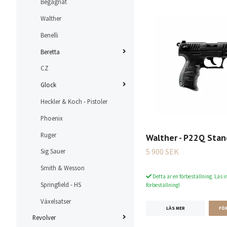
Begagnat
Walther
Benelli
Beretta
CZ
Glock
Heckler & Koch - Pistoler
Phoenix
Ruger
Walther - P22Q Stand
5 900 SEK
Sig Sauer
Smith & Wesson
Detta är en förbeställning. Läs i
Springfield - HS
förbeställning!
Växelsatser
LÄS MER
Revolver