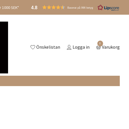
er 1000 SEK*
4.8
Baserat på 996 betyg
0
Önskelistan
Logga in
Varukorg