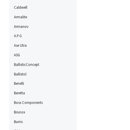
Caldwell
Armalite
Armanov
A.P.G
Ase Utra
ASG
BallisticConcept
Ballistol
Benelli
Beretta
Boss Components
Brunox
Burris