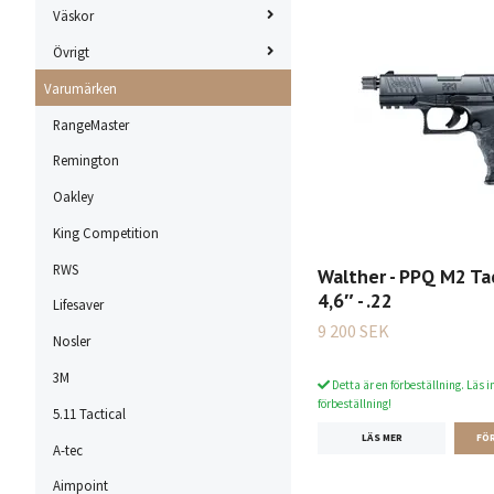
Väskor
Övrigt
Varumärken
RangeMaster
Remington
Oakley
King Competition
RWS
Walther - PPQ M2 Tac
4,6″ - .22
Lifesaver
9 200 SEK
Nosler
3M
Detta är en förbeställning. Läs i
förbeställning!
5.11 Tactical
LÄS MER
A-tec
Aimpoint