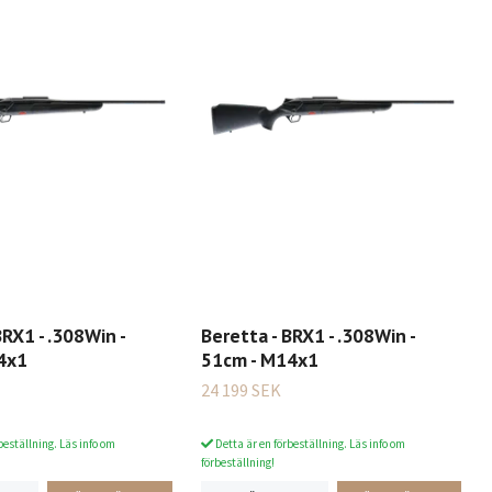
BRX1 - .308Win -
Beretta - BRX1 - .308Win -
4x1
51cm - M14x1
24 199 SEK
beställning. Läs info om
Detta är en förbeställning. Läs info om
förbeställning!