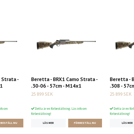
Strata -
Beretta - BRX1 Camo Strata -
Beretta - 
x1
.30-06 - 57cm - M14x1
.308 - 57c
25 899 SEK
25 899 SEK
nfo om
Detta är en förbeställning. Läs info om
Detta är en för
förbeställning!
förbeställning!
LÄS MER
LÄS MER