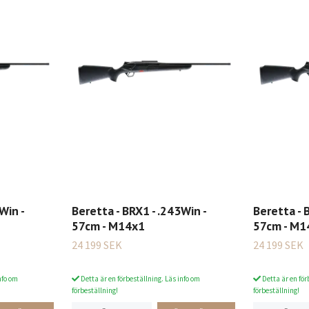
Win -
Beretta - BRX1 - .243Win -
Beretta - 
57cm - M14x1
57cm - M1
24 199 SEK
24 199 SEK
nfo om
Detta är en förbeställning. Läs info om
Detta är en för
förbeställning!
förbeställning!