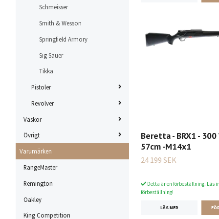
Schmeisser
Smith & Wesson
Springfield Armory
Sig Sauer
Tikka
Pistoler
Revolver
Väskor
Beretta - BRX1 - 300 
Övrigt
57cm -M14x1
Varumärken
24 199 SEK
RangeMaster
Remington
Detta är en förbeställning. Läs i
förbeställning!
Oakley
LÄS MER
King Competition