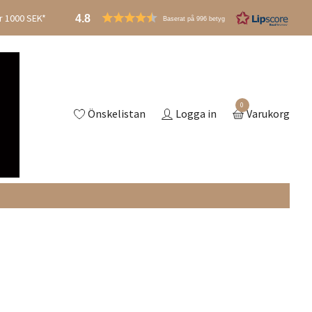
er 1000 SEK*
4.8
Baserat på 996 betyg
0
Önskelistan
Logga in
Varukorg