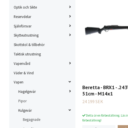
Optik och Sikte
Reservdelar
Självförsvar
Skytteutrustning
Skottstol & tillbehör
Taktisk utrustning
Vapenvård
Väder & Vind
Vapen
Beretta - BRX1 - .243
Hagelgevär
51cm - M14x1
24 199 SEK
Pipor
Kulgevär
Detta är en förbeställning. Läs i
Begagnade
förbeställning!