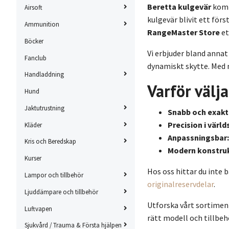
Beretta kulgevär
kombi
Airsoft
kulgevär blivit ett förs
Ammunition
RangeMaster Store
et
Böcker
Vi erbjuder bland anna
Fanclub
dynamiskt skytte. Med 
Handladdning
Varför välj
Hund
Jaktutrustning
Snabb och exakt
Precision i värld
Kläder
Anpassningsbar:
Kris och Beredskap
Modern konstruk
Kurser
Hos oss hittar du inte 
Lampor och tillbehör
originalreservdelar
.
Ljuddämpare och tillbehör
Utforska vårt sortimen
Luftvapen
rätt modell och tillbeh
Sjukvård / Trauma & Första hjälpen