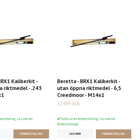
BRX1 Kaliberkit -
Beretta - BRX1 Kaliberkit -
 riktmedel - .243
utan öppna riktmedel - 6,5
x1
Creedmoor - M14x1
12 899 SEK
beställning. Läs info om
Detta är en förbeställning. Läs info om
förbeställning!
LÄS MER