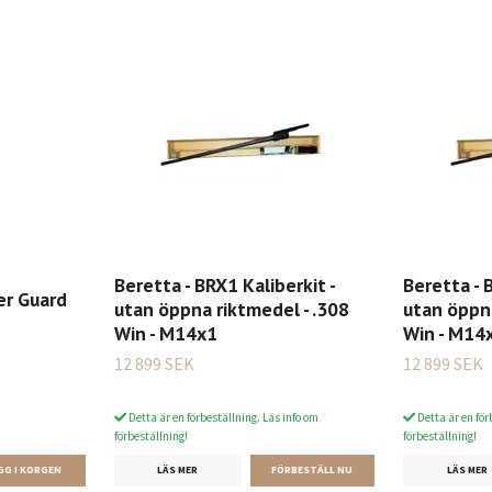
Beretta - BRX1 Kaliberkit -
Beretta - 
er Guard
utan öppna riktmedel - .308
utan öppna
Win - M14x1
Win - M14
12 899 SEK
12 899 SEK
Detta är en förbeställning. Läs info om
Detta är en för
förbeställning!
förbeställning!
LÄS MER
LÄS MER