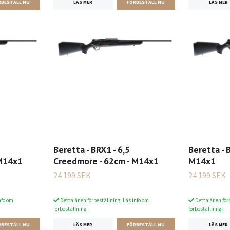
LÄS MER
LÄS MER
Beretta - BRX1 - 6,5
Beretta - 
 M14x1
Creedmore - 62cm - M14x1
M14x1
24 199 SEK
24 199 SEK
nfo om
Detta är en förbeställning. Läs info om
Detta är en för
förbeställning!
förbeställning!
LÄS MER
LÄS MER