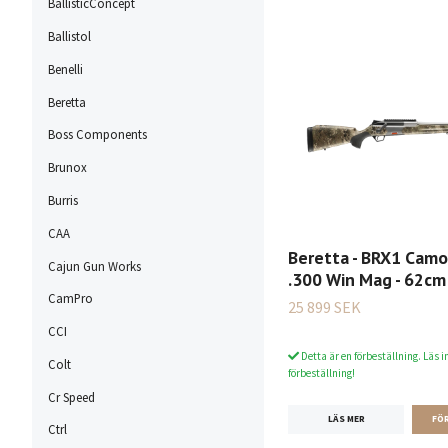
BallisticConcept
Ballistol
Benelli
Beretta
Boss Components
Brunox
Burris
CAA
Beretta - BRX1 Camo 
Cajun Gun Works
.300 Win Mag - 62cm
CamPro
25 899 SEK
CCI
Detta är en förbeställning. Läs i
Colt
förbeställning!
Cr Speed
LÄS MER
Ctrl