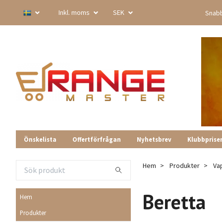
Inkl. moms
SEK
Snabb
Önskelista
Offertförfrågan
Nyhetsbrev
Klubbprise
Hem
Produkter
Va
Beretta
Hem
Produkter