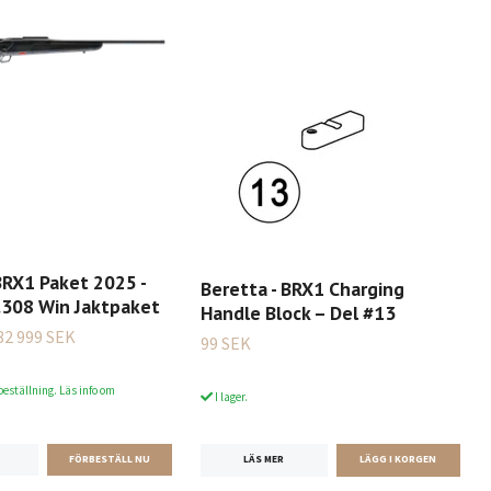
BRX1 Paket 2025 -
Beretta - BRX1 Charging
.308 Win Jaktpaket
Handle Block – Del #13
32 999 SEK
99 SEK
beställning. Läs info om
I lager.
LÄS MER