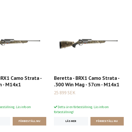
BRX1 Camo Strata -
Beretta - BRX1 Camo Strata -
m - M14x1
.300 Win Mag - 57cm - M14x1
25 899 SEK
beställning. Läs info om
Detta är en förbeställning. Läs info om
förbeställning!
LÄS MER