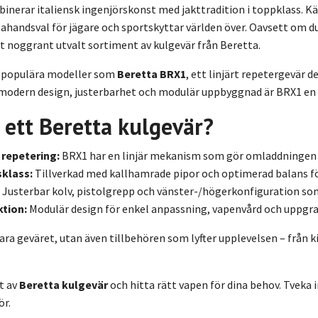
nerar italiensk ingenjörskonst med jakttradition i toppklass. Känd
tahandsval för jägare och sportskyttar världen över. Oavsett om du 
t noggrant utvalt sortiment av kulgevär från Beretta.
t populära modeller som
Beretta BRX1
, ett linjärt repetergevär 
modern design, justerbarhet och modulär uppbyggnad är BRX1 en f
a ett Beretta kulgevär?
 repetering:
BRX1 har en linjär mekanism som gör omladdningen 
sklass:
Tillverkad med kallhamrade pipor och optimerad balans fö
Justerbar kolv, pistolgrepp och vänster-/högerkonfiguration so
tion:
Modulär design för enkel anpassning, vapenvård och uppgra
bara geväret, utan även tillbehören som lyfter upplevelsen – från 
t av
Beretta kulgevär
och hitta rätt vapen för dina behov. Tveka i
ör.