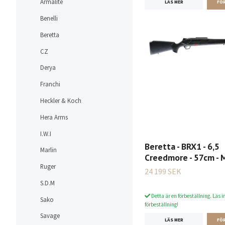
Armalite
LÄS MER
Benelli
Beretta
CZ
Derya
Franchi
Heckler & Koch
Hera Arms
I.W.I
Beretta - BRX1 - 6,5
Marlin
Creedmore - 57cm -
Ruger
24 199 SEK
S.D.M
Detta är en förbeställning. Läs i
Sako
förbeställning!
Savage
LÄS MER