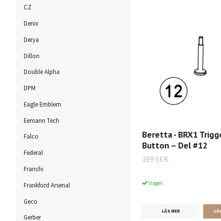
CZ
Denix
Derya
Dillon
Double Alpha
DPM
Eagle Emblem
Eemann Tech
Beretta - BRX1 Trigg
Falco
Button – Del #12
Federal
199 SEK
Franchi
I lager.
Frankford Arsenal
Geco
LÄS MER
Gerber