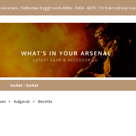
 leverans / Delbetala tryggt via KLARNA - SVEA - NETS / Fri frakt vid köp öv
r
Outlet - Outlet
pen
Kulgevär
Beretta