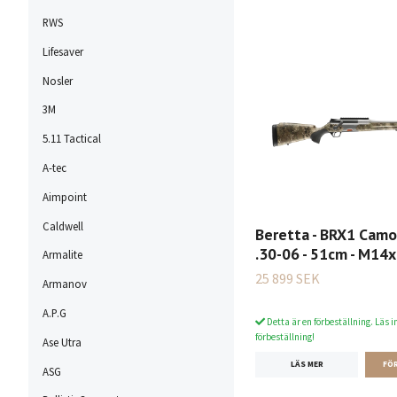
RWS
Lifesaver
Nosler
3M
5.11 Tactical
A-tec
Aimpoint
Caldwell
Beretta - BRX1 Camo 
.30-06 - 51cm - M14
Armalite
25 899 SEK
Armanov
A.P.G
Detta är en förbeställning. Läs i
förbeställning!
Ase Utra
LÄS MER
ASG