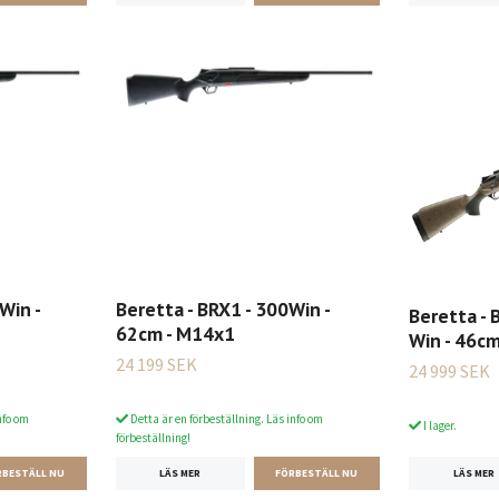
Win -
Beretta - BRX1 - 300Win -
Beretta - 
62cm - M14x1
Win - 46cm
24 199 SEK
24 999 SEK
nfo om
Detta är en förbeställning. Läs info om
I lager.
förbeställning!
LÄS MER
LÄS MER