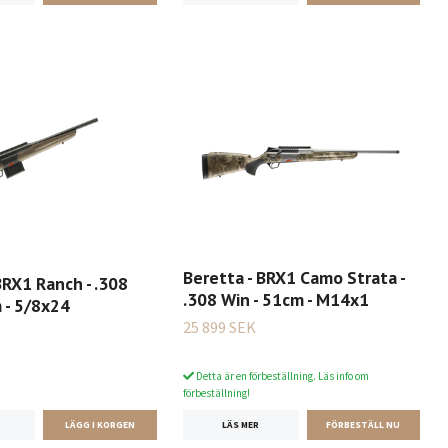
Beretta - BRX1 Camo Strata -
BRX1 Ranch - .308
.308 Win - 51cm - M14x1
 - 5/8x24
25 899 SEK
Detta är en förbeställning. Läs info om
förbeställning!
LÄS MER