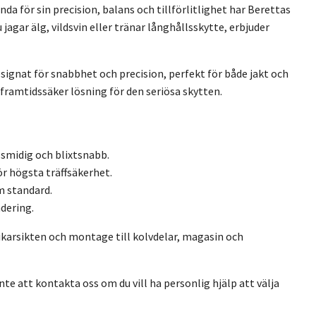
a för sin precision, balans och tillförlitlighet har Berettas
jagar älg, vildsvin eller tränar långhållsskytte, erbjuder
designat för snabbhet och precision, perfekt för både jakt och
ramtidssäker lösning för den seriösa skytten.
smidig och blixtsnabb.
r högsta träffsäkerhet.
m standard.
dering.
kikarsikten och montage till kolvdelar, magasin och
nte att kontakta oss om du vill ha personlig hjälp att välja