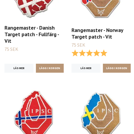
Rangemaster - Danish
Rangemaster - Norway
Target patch - Fullfärg -
Target patch - Vit
Vit
75 SEK
75 SEK
Betyg:
5.0 utav 5 st
LÄS MER
LÄS MER