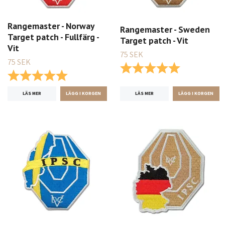
Rangemaster - Norway
Rangemaster - Sweden
Target patch - Fullfärg -
Target patch - Vit
Vit
75 SEK
75 SEK
Betyg:
5.0 utav 5 st
Betyg:
5.0 utav 5 stjärnor
LÄS MER
LÄS MER