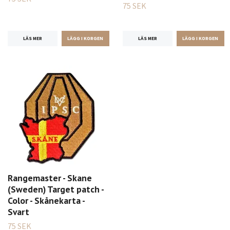
75 SEK
LÄS MER
LÄS MER
Rangemaster - Skane
(Sweden) Target patch -
Color - Skånekarta -
Svart
75 SEK