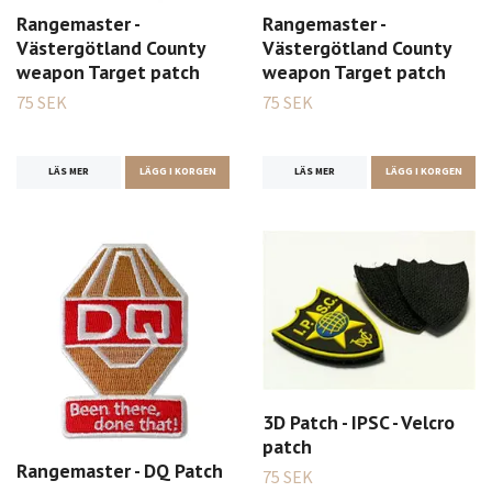
Rangemaster -
Rangemaster -
Västergötland County
Västergötland County
weapon Target patch
weapon Target patch
75 SEK
75 SEK
LÄS MER
LÄGG I KORGEN
LÄS MER
LÄGG I KORGEN
3D Patch - IPSC - Velcro
patch
Rangemaster - DQ Patch
75 SEK