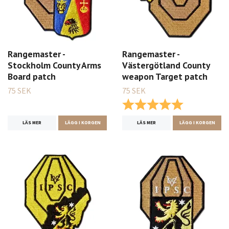
Rangemaster -
Rangemaster -
Stockholm County Arms
Västergötland County
Board patch
weapon Target patch
75 SEK
75 SEK
Betyg:
5.0 utav 5 st
LÄS MER
LÄGG I KORGEN
LÄS MER
LÄGG I KORGEN