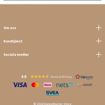
Om oss
Kundtjänst
Sociala medier
4.8
Baserat på 993 betyg
© 2026 RangeMaster Store