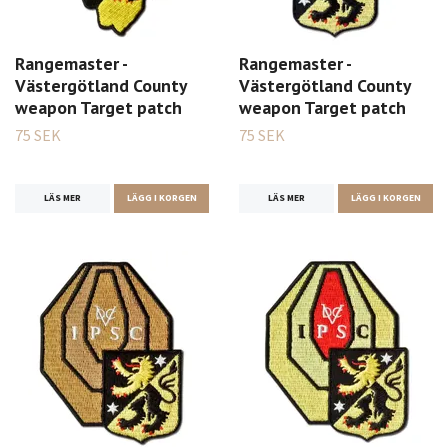
Rangemaster -
Rangemaster -
Västergötland County
Västergötland County
weapon Target patch
weapon Target patch
75 SEK
75 SEK
LÄS MER
LÄGG I KORGEN
LÄS MER
LÄGG I KORGEN