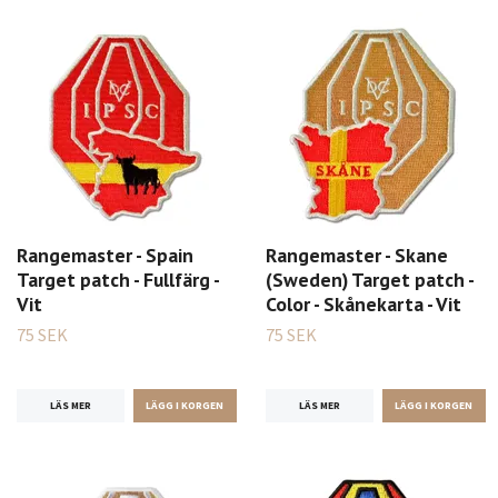
Rangemaster - Spain
Rangemaster - Skane
Target patch - Fullfärg -
(Sweden) Target patch -
Vit
Color - Skånekarta - Vit
75 SEK
75 SEK
LÄS MER
LÄS MER