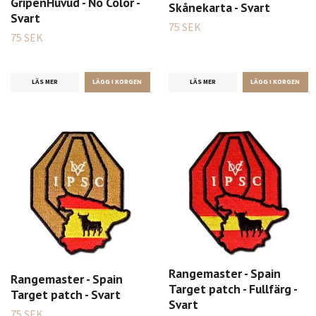
GripenHuvud - No Color -
Skånekarta - Svart
Svart
75 SEK
75 SEK
LÄS MER
LÄS MER
Rangemaster - Spain
Rangemaster - Spain
Target patch - Fullfärg -
Target patch - Svart
Svart
75 SEK