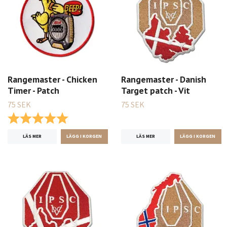
Rangemaster - Chicken
Rangemaster - Danish
Timer - Patch
Target patch - Vit
75 SEK
75 SEK
Betyg:
5.0 utav 5 stjärnor
LÄS MER
LÄS MER