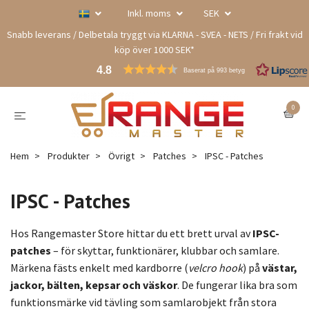
Inkl. moms
SEK
Snabb leverans / Delbetala tryggt via KLARNA - SVEA - NETS / Fri frakt vid
köp över 1000 SEK*
4.8
Baserat på 993 betyg
0
Hem
Produkter
Övrigt
Patches
IPSC - Patches
IPSC - Patches
Hos Rangemaster Store hittar du ett brett urval av
IPSC-
patches
– för skyttar, funktionärer, klubbar och samlare.
Märkena fästs enkelt med kardborre (
velcro hook
) på
västar,
jackor, bälten, kepsar och väskor
. De fungerar lika bra som
funktionsmärke vid tävling som samlarobjekt från stora