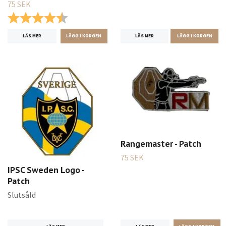
75 SEK
Betyg:
4.5 utav 5 stjärnor
LÄS MER
LÄGG I KORGEN
LÄS MER
Rangemaster - Patch
75 SEK
IPSC Sweden Logo -
Patch
Slutsåld