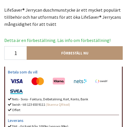
LifeSaver® Jerrycan duschmunstycke är ett mycket populärt
tillbehör och har utformats för att öka LifeSaver® Jerrycans
mångsidighet för att tvätt
Detta är en förbeställning. Läs info om förbeställning!
FÖRBESTÄLL NU
Betala som du vill
Nets - Svea - Faktura, Delbetalning, Kort, Konto, Bank
Swish - till 123 650 9111
(Skanna QR kod)
Offert
Leverans
DHL - Fri frakt från 1000kr (annars 99kr)