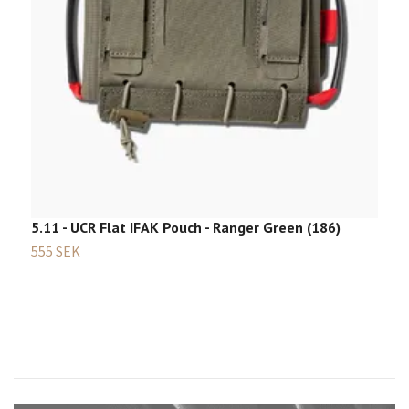
5.11 - UCR Flat IFAK Pouch - Ranger Green (186)
T
555 SEK
2