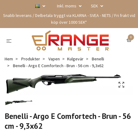
Inkl. moms
SEK
Snabb leverans / Delbetala tryggt via KLARNA - SVEA - NETS / Fri frakt vid
köp över 1000 SEK*
0
Hem
Produkter
Vapen
Kulgevär
Benelli
Benelli - Argo E Comfortech - Brun - 56 cm - 9,3x62
Benelli - Argo E Comfortech - Brun - 56
cm - 9,3x62