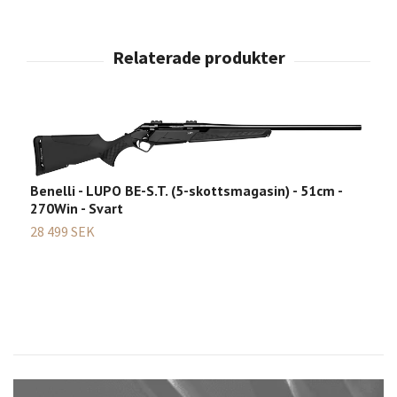
Benelli - LUPO BE-S.T. (5-skottsmagasin) - 51cm -
B
270Win - Svart
3
28 499 SEK
2