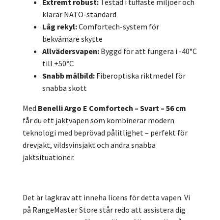
Extremt robust:
Testad i tuffaste miljöer och
klarar NATO-standard
Låg rekyl:
Comfortech-system för
bekvämare skytte
Allvädersvapen:
Byggd för att fungera i -40°C
till +50°C
Snabb målbild:
Fiberoptiska riktmedel för
snabba skott
Med
Benelli Argo E Comfortech – Svart – 56 cm
får du ett jaktvapen som kombinerar modern
teknologi med beprövad pålitlighet – perfekt för
drevjakt, vildsvinsjakt och andra snabba
jaktsituationer.
Det är lagkrav att inneha licens för detta vapen. Vi
på RangeMaster Store står redo att assistera dig