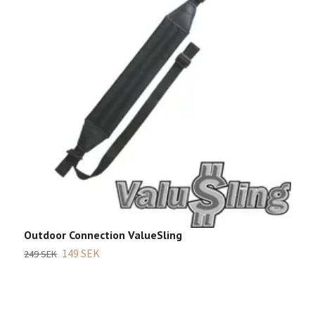
Outdoor Connection ValueSling
149 SEK
249 SEK
T
Sl