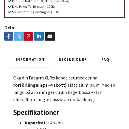
DHL - Fri frakt från 1000kr (annars 99kr)
DHL Paket (för företag) - 190kr
Självhämtning Helsingborg - 0kr
Dela
INFORMATION
RECENSIONER
FAQ
Öka din Fabarm XLR:s kapacitet med denna
rörförlängning (+4 skott)
i lätt aluminium. Med en
längd på 305 mm ger du din hagelbössa extra
eldkraft för längre pass utan omladdning.
Specifikationer
Kapacitet:
+4 skott