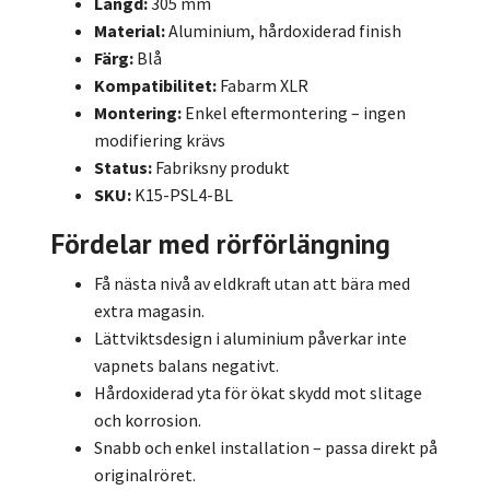
Längd:
305 mm
Material:
Aluminium, hårdoxiderad finish
Färg:
Blå
Kompatibilitet:
Fabarm XLR
Montering:
Enkel eftermontering – ingen
modifiering krävs
Status:
Fabriksny produkt
SKU:
K15-PSL4-BL
Fördelar med rörförlängning
Få nästa nivå av eldkraft utan att bära med
extra magasin.
Lättviktsdesign i aluminium påverkar inte
vapnets balans negativt.
Hårdoxiderad yta för ökat skydd mot slitage
och korrosion.
Snabb och enkel installation – passa direkt på
originalröret.