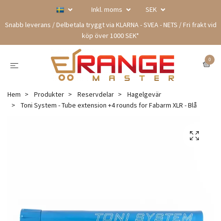
Inkl. moms
SEK
Snabb leverans / Delbetala tryggt via KLARNA - SVEA - NETS / Fri frakt vid
köp över 1000 SEK*
0
Hem
Produkter
Reservdelar
Hagelgevär
Toni System - Tube extension +4 rounds for Fabarm XLR - Blå