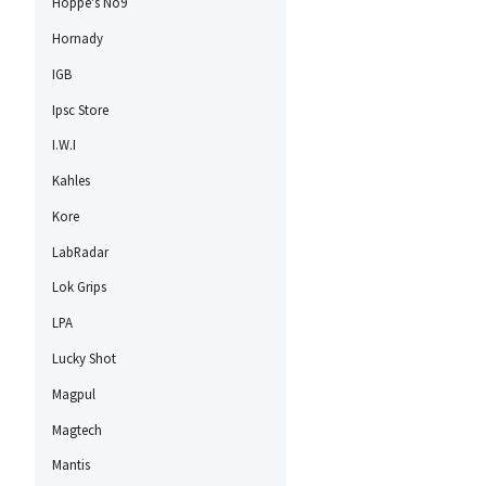
Hoppe's No9
Hornady
IGB
Ipsc Store
I.W.I
Kahles
Kore
LabRadar
Lok Grips
LPA
Lucky Shot
Magpul
Magtech
Mantis