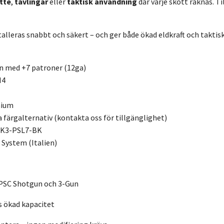
tte
,
tävlingar
eller
taktisk användning
där varje skott räknas. Ti
lleras snabbt och säkert – och ger både ökad eldkraft och taktisk f
n med +7 patroner (12ga)
M4
nium
ra färgalternativ (kontakta oss för tillgänglighet)
 K3-PSL7-BK
 System (Italien)
IPSC Shotgun och 3-Gun
s ökad kapacitet