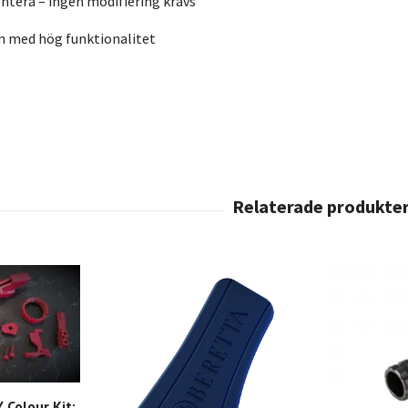
ntera – ingen modifiering krävs
gn med hög funktionalitet
 Colour Kit: