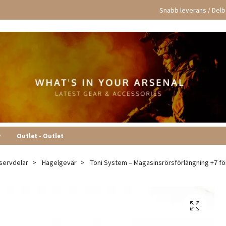
Snabb leverans / Delbe
r
Outlet - Outlet
servdelar
Hagelgevär
Toni System – Magasinsrörsförlängning +7 för 