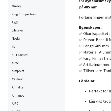
för
dynamiskt sky
Oakley
på
485 mm
.
King Competition
Förlängningen insta
RWS
Egenskaper:
Lifesaver
✅ Ökar kapacitete
Nosler
✅ Passar: Benelli 
✅ Längd: 485 mm
3M
✅ Material: Alumi
5.11 Tactical
✅ Färg: Finns i fle
A-tec
✅ Artikelnummer:
✅ Tillverkare: Toni
Aimpoint
Caldwell
Fördelar:
Armalite
Perfekt för 
Armanov
Låg vikt trot
A.P.G