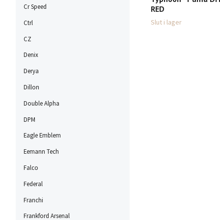
Cr Speed
RED
Slut i lager
Ctrl
CZ
Denix
Derya
Dillon
Double Alpha
DPM
Eagle Emblem
Eemann Tech
Falco
Federal
Franchi
Frankford Arsenal