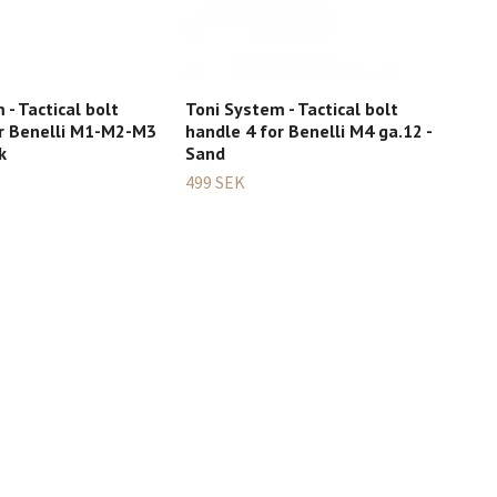
 - Tactical bolt
Toni System - Tactical bolt
Ber
or Benelli M1-M2-M3
handle 4 for Benelli M4 ga.12 -
Thi
k
Sand
249
499 SEK