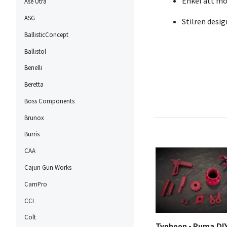
Enkel att mo
Ase Utra
ASG
Stilren desi
BallisticConcept
Ballistol
Benelli
Beretta
Boss Components
Brunox
Burris
CAA
Cajun Gun Works
CamPro
CCI
Colt
Typhoon - Puma DIY