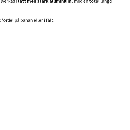
llverkad i
lätt men stark aluminium
, med en total längd
ördel på banan eller i fält.