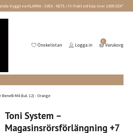
tala tryggt via KLARNA - SVEA - NETS / Fri frakt vid köp över 1000 SEK*
0
Önskelistan
Logga in
Varukorg
Benelli M4 (kal. 12) - Orange
Toni System –
Magasinsrörsförlängning +7