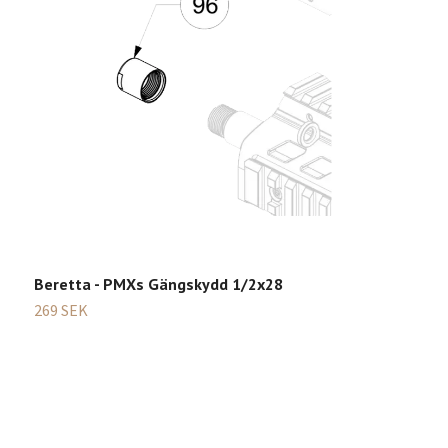
Beretta - PMXs Gängskydd 1/2x28
B
269 SEK
2