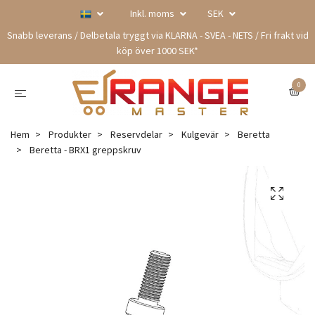
Inkl. moms
SEK
Snabb leverans / Delbetala tryggt via KLARNA - SVEA - NETS / Fri frakt vid
köp över 1000 SEK*
0
Hem
Produkter
Reservdelar
Kulgevär
Beretta
Beretta - BRX1 greppskruv