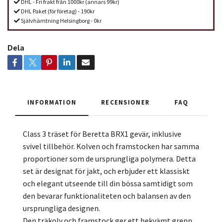
DHL - Fri frakt från 1000kr (annars 99kr)
DHL Paket (för företag) - 190kr
Självhämtning Helsingborg - 0kr
Dela
INFORMATION
RECENSIONER
FAQ
Class 3 träset för Beretta BRX1 gevär, inklusive
svivel tillbehör. Kolven och framstocken har samma
proportioner som de ursprungliga polymera. Detta
set är designat för jakt, och erbjuder ett klassiskt
och elegant utseende till din bössa samtidigt som
den bevarar funktionaliteten och balansen av den
ursprungliga designen.
Den träkolv och framstock ger ett bekvämt grepp