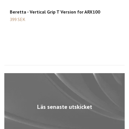
Beretta - Vertical Grip T Version for ARX100
B
399 SEK
6
Läs senaste utskicket