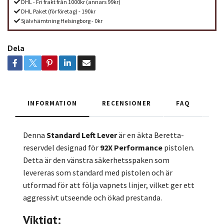
DHL - Fri frakt från 1000kr (annars 99kr)
DHL Paket (för företag) - 190kr
Självhämtning Helsingborg - 0kr
Dela
INFORMATION
RECENSIONER
FAQ
Denna
Standard Left Lever
är en äkta Beretta-
reservdel designad för
92X Performance
pistolen.
Detta är den vänstra säkerhetsspaken som
levereras som standard med pistolen och är
utformad för att följa vapnets linjer, vilket ger ett
aggressivt utseende och ökad prestanda.
Viktigt: