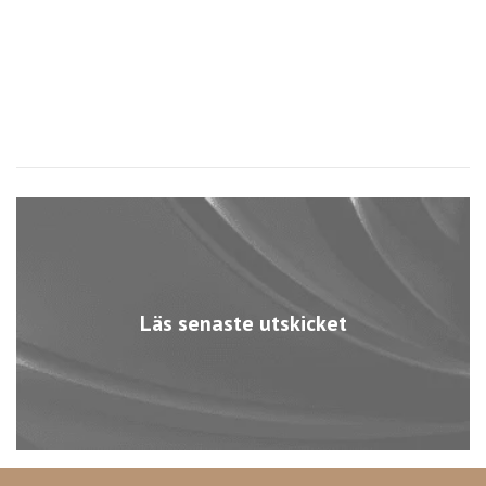
7
Läs senaste utskicket