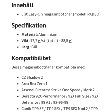
Innehåll
5 st Easy-On magasinbottnar (modell PADEO)
Specifikation
Material:
Aluminium
Vikt:
17,7 g/st (totalt ~88,5 g)
Färg:
Blå
Kompatibilitet
Dessa magasinbottnar är kompatibla med:
CZ Shadow 2
Arex Rex Zero 1
Arsenal Firearms Strike One Speed / Mark 2
Beretta 92X Performance / 92X Full Size / 92X
Defensive / 98 A1 / 92-96-98
Canik TP9 SF / TP9 SFX / TP9 SFX Mod.2 / TP9