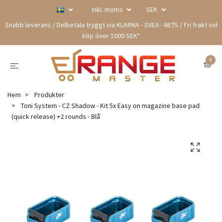
Inkl. moms
SEK
Snabb leverans / Delbetala tryggt via KLARNA - SVEA - NETS / Fri frakt vid
köp över 1000 SEK*
0
Hem
Produkter
Toni System - CZ Shadow - Kit 5x Easy on magazine base pad
(quick release) +2 rounds - Blå