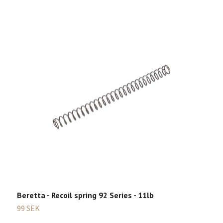
Beretta - Recoil spring 92 Series - 11lb
B
P
99 SEK
4