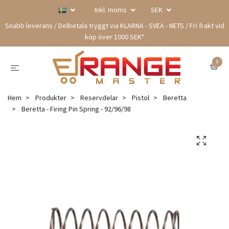
Inkl. moms
SEK
Snabb leverans / Delbetala tryggt via KLARNA - SVEA - NETS / Fri frakt vid
köp över 1000 SEK*
0
Hem
Produkter
Reservdelar
Pistol
Beretta
Beretta - Firing Pin Spring - 92/96/98