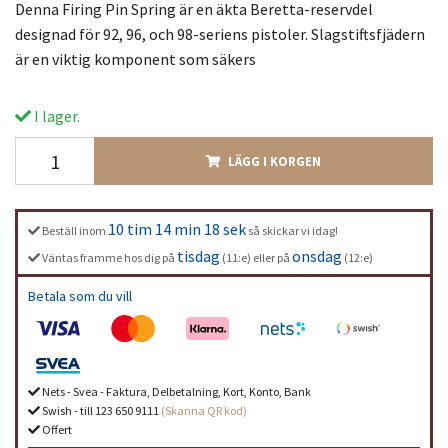
Denna Firing Pin Spring är en äkta Beretta-reservdel
designad för 92, 96, och 98-seriens pistoler. Slagstiftsfjädern
är en viktig komponent som säkers
I lager.
LÄGG I KORGEN
10 tim 14 min 18 sek
Beställ inom
så skickar vi idag!
tisdag
onsdag
Väntas framme hos dig på
(11:e) eller på
(12:e)
Betala som du vill
Nets - Svea - Faktura, Delbetalning, Kort, Konto, Bank
Swish - till 123 650 9111
(Skanna QR kod)
Offert