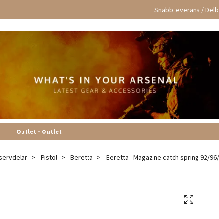
Snabb leverans / Delbe
r
Outlet - Outlet
servdelar
Pistol
Beretta
Beretta - Magazine catch spring 92/96