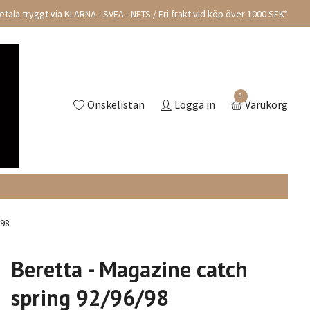
tala tryggt via KLARNA - SVEA - NETS / Fri frakt vid köp över 1000 SEK*
0
Önskelistan
Logga in
Varukorg
/98
Beretta - Magazine catch
spring 92/96/98