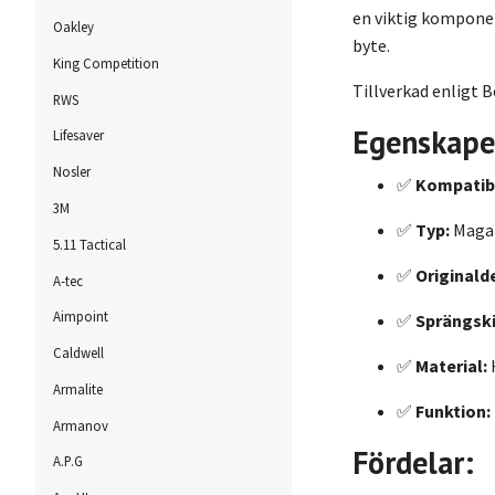
en viktig kompone
Oakley
byte.
King Competition
Tillverkad enligt B
RWS
Egenskape
Lifesaver
Nosler
✅
Kompatibi
3M
✅
Typ:
Magaz
5.11 Tactical
✅
Originalde
A-tec
Aimpoint
✅
Sprängsk
Caldwell
✅
Material:
Armalite
✅
Funktion:
Armanov
Fördelar:
A.P.G