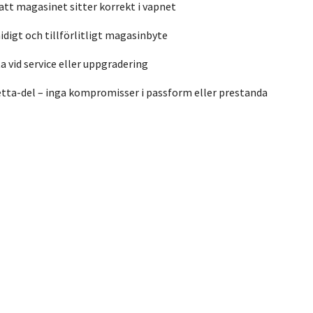
att magasinet sitter korrekt i vapnet
midigt och tillförlitligt magasinbyte
a vid service eller uppgradering
etta-del – inga kompromisser i passform eller prestanda