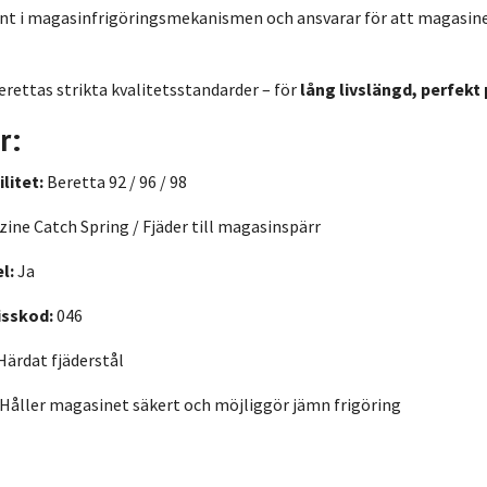
nt i magasinfrigöringsmekanismen och ansvarar för att magasine
erettas strikta kvalitetsstandarder – för
lång livslängd, perfekt
r:
litet:
Beretta 92 / 96 / 98
ine Catch Spring / Fjäder till magasinspärr
l:
Ja
isskod:
046
Härdat fjäderstål
Håller magasinet säkert och möjliggör jämn frigöring