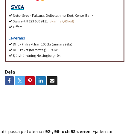
Nets - Svea - Faktura, Delbetalning, Kort, Konto, Bank
Swish - till 123 650 9111
(Skanna QR kod)
Offert
Leverans
DHL - Fri frakt från 1000kr (annars 99kr)
DHL Paket (för företag) - 190kr
Självhämtning Helsingborg - 0kr
Dela
 att passa pistolerna i
92-, 96- och 98-serien
. Fjädern är