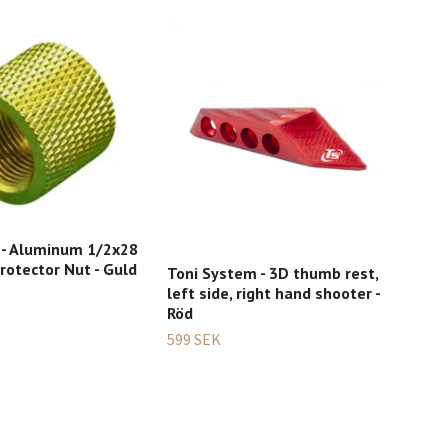
 - Aluminum 1/2x28
otector Nut - Guld
Toni System - 3D thumb rest,
Ton
left side, right hand shooter -
Mon
Röd
röd
599 SEK
179