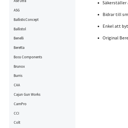
Ase Utra
Säkerställer 
ASG
Bidrar till s
BallisticConcept
Enkel att byt
Ballistol
Original Ber
Benelli
Beretta
Boss Components
Brunox
Burris
CAA
Cajun Gun Works
CamPro
CCI
Colt