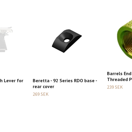
Barrels End
Threaded Pr
ch Lever for
Beretta - 92 Series RDO base -
rear cover
239 SEK
269 SEK