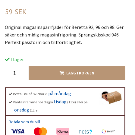
59 SEK
Original magasinspärrfjäder för Beretta 92, 96 och 98. Ger
säker och smidig magasinfrigöring. Sprängskisskod 046.
Perfekt passform och tillförlitlighet.
I lager.
LÄGG I KORGEN
på måndag
Beställ nu så skickar vi
tisdag
Väntas framme hos dig på
(11:e) eller på
onsdag
(12:e)
Betala som du vill