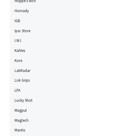
Hoppe's No9
Hornady
IGB
Ipsc Store
I.W.I
Kahles
Kore
LabRadar
Lok Grips
LPA
Lucky Shot
Magpul
Magtech
Mantis