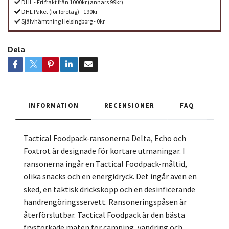
DHL - Fri frakt från 1000kr (annars 99kr)
DHL Paket (för företag) - 190kr
Självhämtning Helsingborg - 0kr
Dela
INFORMATION
RECENSIONER
FAQ
Tactical Foodpack-ransonerna Delta, Echo och
Foxtrot är designade för kortare utmaningar. I
ransonerna ingår en Tactical Foodpack-måltid,
olika snacks och en energidryck. Det ingår även en
sked, en taktisk drickskopp och en desinficerande
handrengöringsservett. Ransoneringspåsen är
återförslutbar. Tactical Foodpack är den bästa
frystorkade maten för camping, vandring och