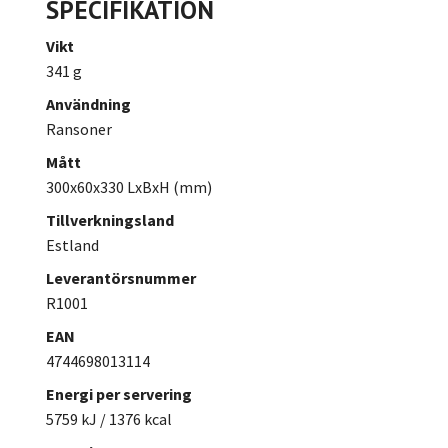
SPECIFIKATION
Vikt
341 g
Användning
Ransoner
Mått
300x60x330 LxBxH (mm)
Tillverkningsland
Estland
Leverantörsnummer
R1001
EAN
4744698013114
Energi per servering
5759 kJ / 1376 kcal