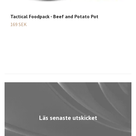
Tactical Foodpack - Beef and Potato Pot
T
169 SEK
5
Läs senaste utskicket