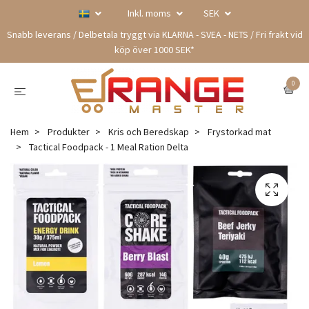
Inkl. moms
SEK
Snabb leverans / Delbetala tryggt via KLARNA - SVEA - NETS / Fri frakt vid
köp över 1000 SEK*
0
Hem
Produkter
Kris och Beredskap
Frystorkad mat
Tactical Foodpack - 1 Meal Ration Delta