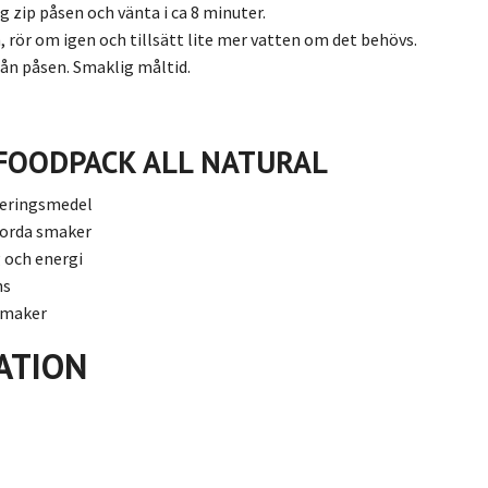
 zip påsen och vänta i ca 8 minuter.
 rör om igen och tillsätt lite mer vatten om det behövs.
rån påsen. Smaklig måltid.
 FOODPACK ALL NATURAL
veringsmedel
jorda smaker
g och energi
ns
smaker
ATION