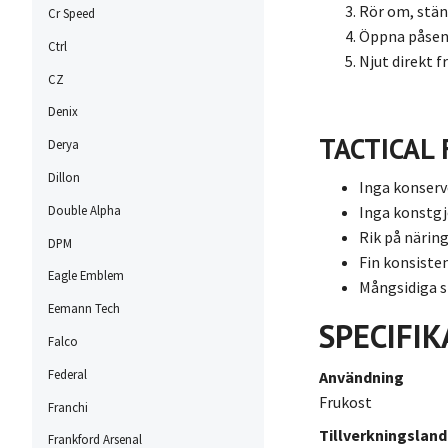
Rör om, stäng
Cr Speed
Öppna påsen,
Ctrl
Njut direkt f
CZ
Denix
TACTICAL
Derya
Dillon
Inga konser
Inga konstg
Double Alpha
Rik på närin
DPM
Fin konsiste
Eagle Emblem
Mångsidiga 
Eemann Tech
SPECIFIK
Falco
Federal
Användning
Frukost
Franchi
Tillverkningsland
Frankford Arsenal