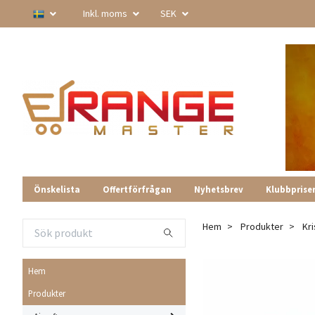
Inkl. moms
SEK
Önskelista
Offertförfrågan
Nyhetsbrev
Klubbprise
Hem
Produkter
Kr
Hem
Produkter