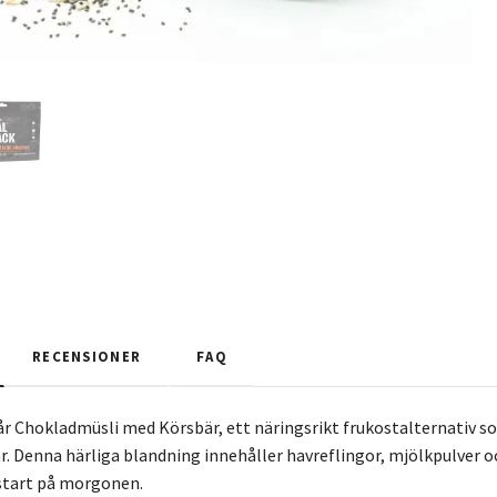
RECENSIONER
FAQ
r Chokladmüsli med Körsbär, ett näringsrikt frukostalternativ s
r. Denna härliga blandning innehåller havreflingor, mjölkpulver o
 start på morgonen.