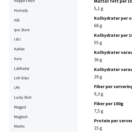
Mättat fett per 1
Hoppe's No9
5,1 g
Hornady
Kolhydrater per s
IGB
68 g
Ipsc Store
Kolhydrater per 
I.W.I
55 g
Kahles
Kolhydrater varav
Kore
36 g
LabRadar
Kolhydrater varav
29 g
Lok Grips
Fiber per serverin
LPA
9,3 g
Lucky Shot
Fiber per 100g
Magpul
7,5 g
Magtech
Protein per serve
Mantis
15 g