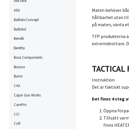
Ase Utra
Maten behöver både
ASG
hållbarhet utan til
BallisticConcept
på maten, vänta et
Ballistol
TFP produkterna är 
Benelli
extremidrottare. D
Beretta
Boss Components
TACTICAL
Brunox
Burris
Instruktion
CAA
Det är faktiskt su
Cajun Gun Works
Det finns 4 steg at
CamPro
Öppna förpac
CCI
Tillsätt varm
Colt
finns
HEATER