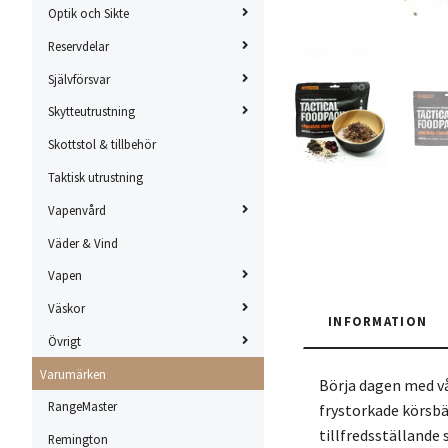
Optik och Sikte
Reservdelar
Självförsvar
Skytteutrustning
Skottstol & tillbehör
Taktisk utrustning
Vapenvård
Väder & Vind
Vapen
Väskor
INFORMATION
Övrigt
Varumärken
Börja dagen med vå
RangeMaster
frystorkade körsbä
tillfredsställande
Remington