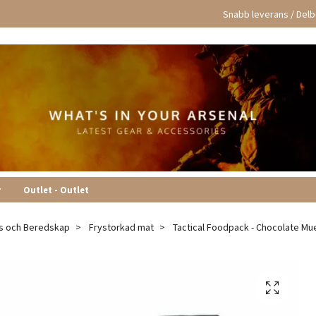
Snabb leverans / Delbe
r
Outlet - Outlet
is och Beredskap
Frystorkad mat
Tactical Foodpack - Chocolate Mue