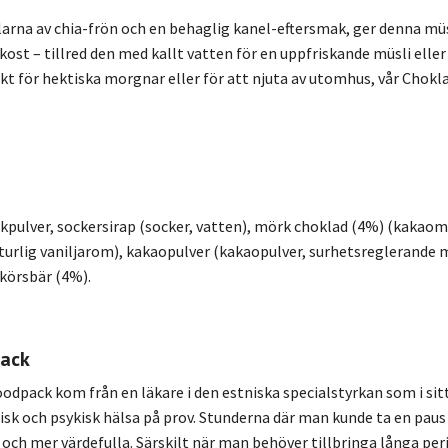
larna av chia-frön och en behaglig kanel-eftersmak, ger denna müsl
ost – tillred den med kallt vatten för en uppfriskande müsli eller
kt för hektiska morgnar eller för att njuta av utomhus, vår Cho
lkpulver, sockersirap (socker, vatten), mörk choklad (4%) (kaka
aturlig vaniljarom), kakaopulver (kakaopulver, surhetsreglerande 
 körsbär (4%).
pack
Foodpack kom från en läkare i den estniska specialstyrkan som i sit
isk och psykisk hälsa på prov. Stunderna där man kunde ta en paus
och mer värdefulla. Särskilt när man behöver tillbringa långa pe