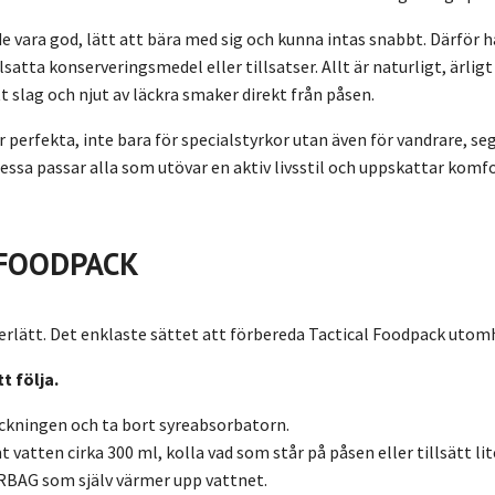
 vara god, lätt att bära med sig och kunna intas snabbt. Därför h
lsatta konserveringsmedel eller tillsatser. Allt är naturligt, ärl
t slag och njut av läckra smaker direkt från påsen.
perfekta, inte bara för specialstyrkor utan även för vandrare, seg
essa passar alla som utövar en aktiv livsstil och uppskattar komf
 FOODPACK
perlätt. Det enklaste sättet att förbereda Tactical Foodpack utom
t följa.
kningen och ta bort syreabsorbatorn.
t vatten cirka 300 ml, kolla vad som står på påsen eller tillsätt li
BAG som själv värmer upp vattnet.