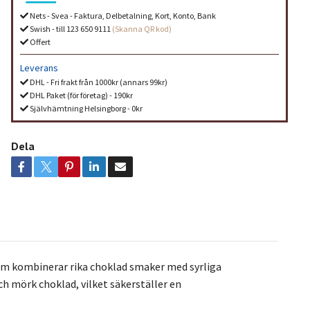
Nets - Svea - Faktura, Delbetalning, Kort, Konto, Bank
Swish - till 123 650 9111
(Skanna QR kod)
Offert
Leverans
DHL - Fri frakt från 1000kr (annars 99kr)
DHL Paket (för företag) - 190kr
Självhämtning Helsingborg - 0kr
Dela
om kombinerar rika choklad smaker med syrliga
ch mörk choklad, vilket säkerställer en