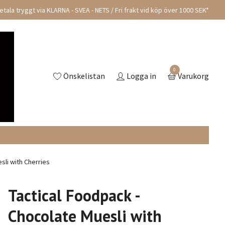
tala tryggt via KLARNA - SVEA - NETS / Fri frakt vid köp över 1000 SEK*
0
Önskelistan
Logga in
Varukorg
sli with Cherries
Tactical Foodpack -
Chocolate Muesli with