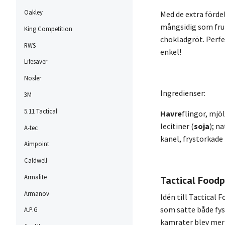
Oakley
Med de extra förde
mångsidig som fruk
King Competition
chokladgröt. Perfe
RWS
enkel!
Lifesaver
Nosler
Ingredienser:
3M
5.11 Tactical
Havre
flingor, mjö
lecitiner (
soja
); n
A-tec
kanel, frystorkade
Aimpoint
Caldwell
Armalite
Tactical Food
Armanov
Idén till Tactical 
som satte både fys
A.P.G
kamrater blev mer 