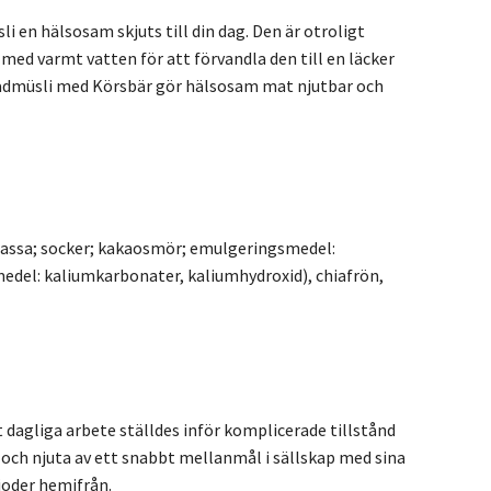
i en hälsosam skjuts till din dag. Den är otroligt
 med varmt vatten för att förvandla den till en läcker
kladmüsli med Körsbär gör hälsosam mat njutbar och
omassa; socker; kakaosmör; emulgeringsmedel:
medel: kaliumkarbonater, kaliumhydroxid), chiafrön,
t dagliga arbete ställdes inför komplicerade tillstånd
 och njuta av ett snabbt mellanmål i sällskap med sina
rioder hemifrån.