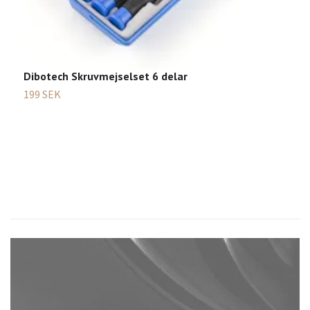
E
Dibotech Skruvmejselset 6 delar
1
199 SEK
5