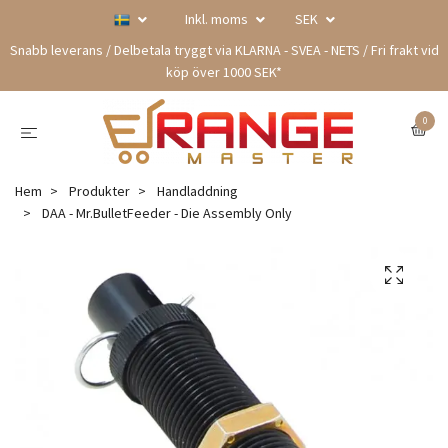
Inkl. moms
SEK
Snabb leverans / Delbetala tryggt via KLARNA - SVEA - NETS / Fri frakt vid
köp över 1000 SEK*
0
Hem
Produkter
Handladdning
DAA - Mr.BulletFeeder - Die Assembly Only