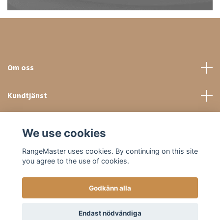
Om oss
Kundtjänst
Sociala medier
We use cookies
RangeMaster uses cookies. By continuing on this site
you agree to the use of cookies.
Godkänn alla
© 2026 RangeMaster Store
Endast nödvändiga