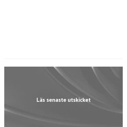
N
2
1
Läs senaste utskicket