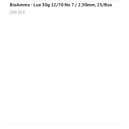
BioAmmo - Lux 30g 12/70 No 7 / 2,50mm, 25/Box
G
3
209 SEK
3