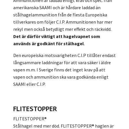
Ammunitionen är laddad enligt krav och spec. från
amerikanska SAAMI och är hårdare laddad än
stålhagelammunition från de flesta Europeiska
tillverkares om följer C.I.P. Ammunitionen har mer
rekyl men också betydligt mer effekt och räckvidd.
Det är därför viktigt att hagelvapnet som
används är godkänt för stålhagel
.
Den europeiska motsvarigheten
C.I.P tillåter endast
långsammare laddningar för att vara säker i äldre
vapen m.m. I Sverige finns det inget krav på att
vapen och ammunition ska vara godkända enligt
SAAMI eller C.I.P.
FLITESTOPPER
FLITESTOPPER®
Stålhagel med mer död. FLITESTOPPER® haglen är