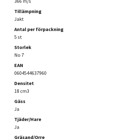
366 m/s
Tillämpning
Jakt
Antal per förpackning
5 st
Storlek
No 7
EAN
0604544637960
Densitet
18 cm3
Gäss
Ja
Tjäder/Hare
Ja
Gräsand/Orre