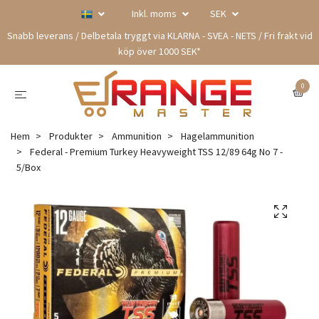
Inkl. moms
SEK
Snabb leverans / Delbetala tryggt via KLARNA - SVEA - NETS / Fri frakt vid
köp över 1000 SEK*
0
Hem
Produkter
Ammunition
Hagelammunition
Federal - Premium Turkey Heavyweight TSS 12/89 64g No 7 -
5/Box