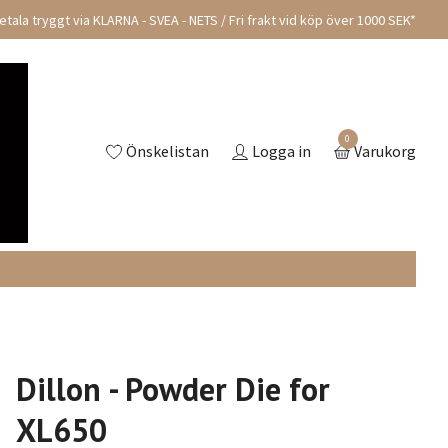
tala tryggt via KLARNA - SVEA - NETS / Fri frakt vid köp över 1000 SEK*
0
Önskelistan
Logga in
Varukorg
Dillon - Powder Die for
XL650