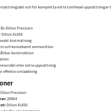
rsättningsdel och för kompletta extra toolhead-uppsättningar ti
rån Dillon Precision
r Dillon XL650
 exakt krutmätning
jämn och konsekvent ammunition
ållbar konstruktion
lation
reservdel eller extra uppsättning
r effektiv omladdning
ioner
Dillon Precision
mer:
20064
tet:
Dillon XL650
wder Die / krutmatning