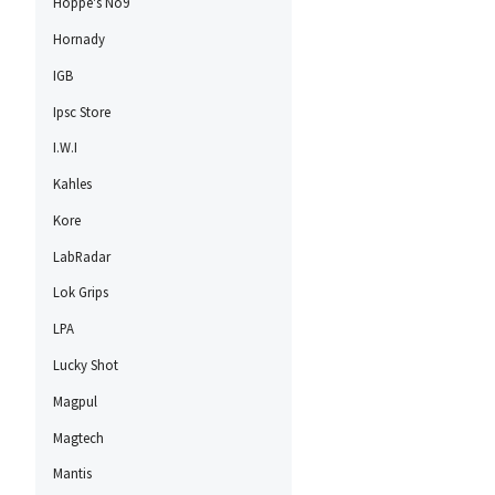
Hoppe's No9
Hornady
IGB
Ipsc Store
I.W.I
Kahles
Kore
LabRadar
Lok Grips
LPA
Lucky Shot
Magpul
Magtech
Mantis