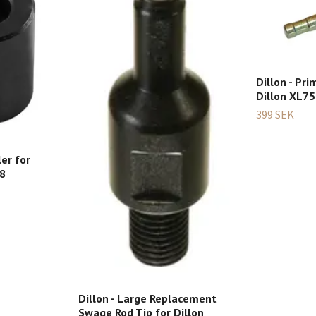
Dillon - Pr
Dillon XL75
399 SEK
ler for
98
Dillon - Large Replacement
Swage Rod Tip for Dillon