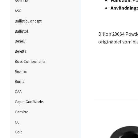
Ase Utra
Användning
ASG
BallisticConcept
Ballistol
Dillon 20064 Powder
originaldel som hj
Benelli
Beretta
Boss Components
Brunox
Burris
CAA
Cajun Gun Works
CamPro
CCI
Colt