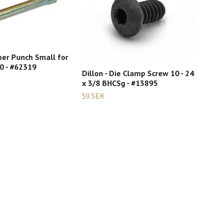
imer Punch Small for
0 - #62319
Dillon - Die Clamp Screw 10 - 24
x 3/8 BHCSg - #13895
59 SEK
Dil
Fee