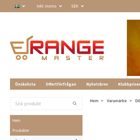
Inkl. moms
SEK
Önskelista
Offertförfrågan
Nyhetsbrev
Klubbprise
Hem
Varumärke
Di
Hem
Produkter