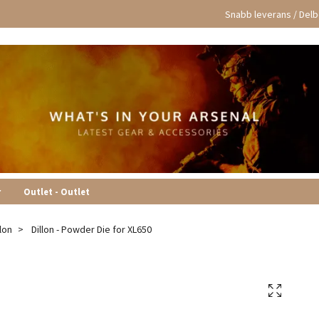
Snabb leverans / Delbe
r
Outlet - Outlet
llon
Dillon - Powder Die for XL650