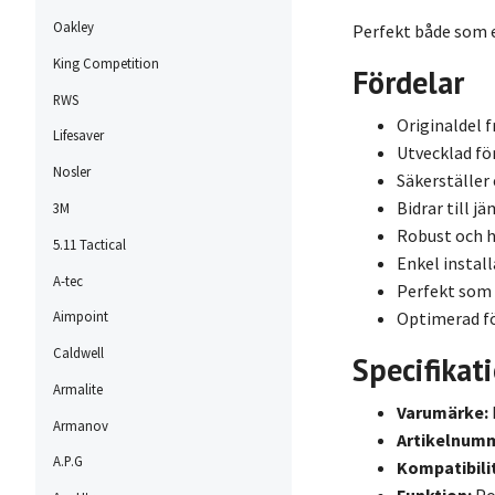
Oakley
Perfekt både som e
King Competition
Fördelar
RWS
Originaldel f
Lifesaver
Utvecklad fö
Nosler
Säkerställer
Bidrar till 
3M
Robust och h
5.11 Tactical
Enkel instal
A-tec
Perfekt som 
Optimerad fö
Aimpoint
Caldwell
Specifikat
Armalite
Varumärke:
Armanov
Artikelnum
A.P.G
Kompatibili
Funktion:
Po