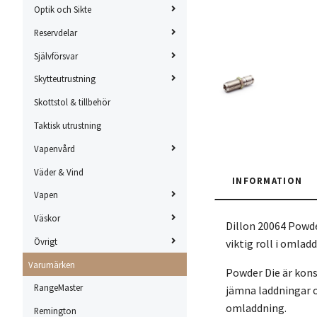
Optik och Sikte
Reservdelar
Självförsvar
Skytteutrustning
Skottstol & tillbehör
Taktisk utrustning
Vapenvård
Väder & Vind
INFORMATION
Vapen
Väskor
Dillon 20064 Powde
Övrigt
viktig roll i omla
Varumärken
Powder Die är konst
RangeMaster
jämna laddningar o
omladdning.
Remington