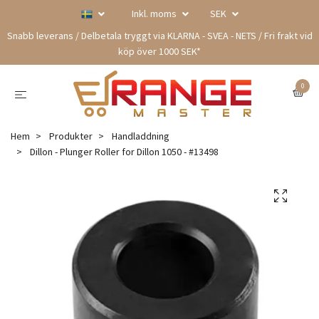
Inkl. moms
SEK
Snabb leverans / Delbetala tryggt via KLARNA - SVEA - NETS / Fri frakt vid
köp över 1000 SEK*
0
Hem
Produkter
Handladdning
Dillon - Plunger Roller for Dillon 1050 - #13498