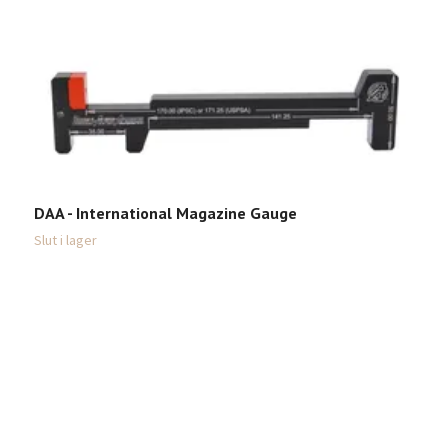
W
9
DAA - International Magazine Gauge
Slut i lager