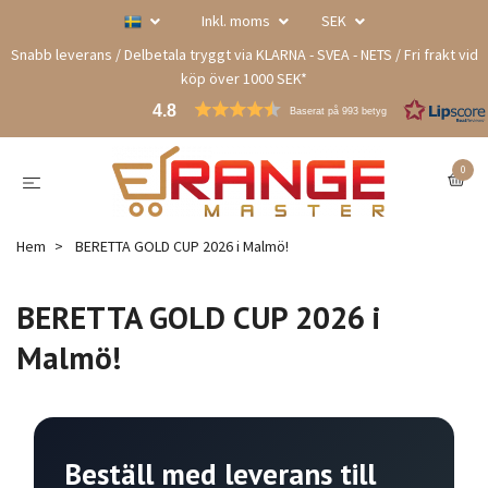
Inkl. moms
SEK
Snabb leverans / Delbetala tryggt via KLARNA - SVEA - NETS / Fri frakt vid
köp över 1000 SEK*
4.8
Baserat på 993 betyg
0
Hem
BERETTA GOLD CUP 2026 i Malmö!
BERETTA GOLD CUP 2026 i
Malmö!
Beställ med leverans till