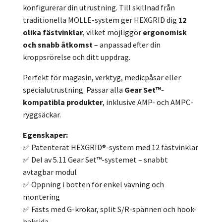
konfigurerar din utrustning. Till skillnad från
traditionella MOLLE-system ger HEXGRID dig
12
olika fästvinklar
, vilket möjliggör
ergonomisk
och snabb åtkomst
– anpassad efter din
kroppsrörelse och ditt uppdrag.
Perfekt för magasin, verktyg, medicpåsar eller
specialutrustning. Passar alla
Gear Set™-
kompatibla produkter
, inklusive AMP- och AMPC-
ryggsäckar.
Egenskaper:
✅ Patenterat HEXGRID®-system med 12 fästvinklar
✅ Del av 5.11 Gear Set™-systemet – snabbt
avtagbar modul
✅ Öppning i botten för enkel vävning och
montering
✅ Fästs med G-krokar, split S/R-spännen och hook-
baksida