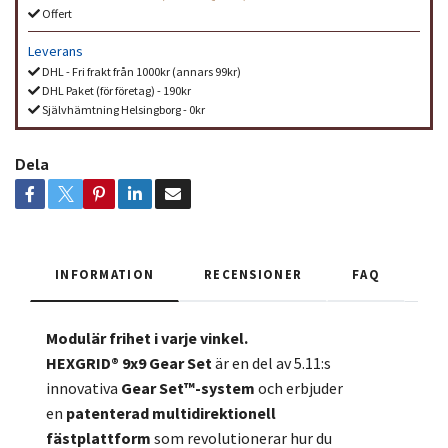
Offert
Leverans
DHL - Fri frakt från 1000kr (annars 99kr)
DHL Paket (för företag) - 190kr
Självhämtning Helsingborg - 0kr
Dela
INFORMATION
RECENSIONER
FAQ
Modulär frihet i varje vinkel.
HEXGRID® 9x9 Gear Set
är en del av 5.11:s
innovativa
Gear Set™-system
och erbjuder
en
patenterad multidirektionell
fästplattform
som revolutionerar hur du