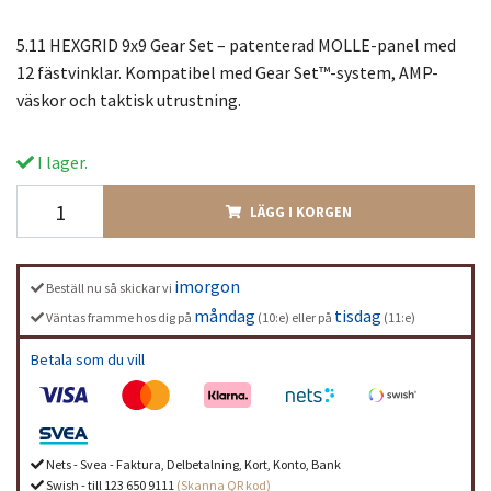
5.11 HEXGRID 9x9 Gear Set – patenterad MOLLE-panel med
12 fästvinklar. Kompatibel med Gear Set™-system, AMP-
väskor och taktisk utrustning.
I lager.
LÄGG I KORGEN
imorgon
Beställ nu så skickar vi
måndag
tisdag
Väntas framme hos dig på
(10:e) eller på
(11:e)
Betala som du vill
Nets - Svea - Faktura, Delbetalning, Kort, Konto, Bank
Swish - till 123 650 9111
(Skanna QR kod)