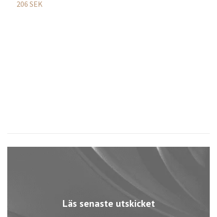
206 SEK
3
Läs senaste utskicket