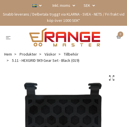
Inkl. moms
SEK
Snabb leverans / Delbetala tryggt via KLARNA - SVEA - NETS / Fri frakt vid
köp över 1000 SEK*
0
Hem
Produkter
Väskor
Tillbehör
5.11 - HEXGRID 9X9 Gear Set - Black (019)