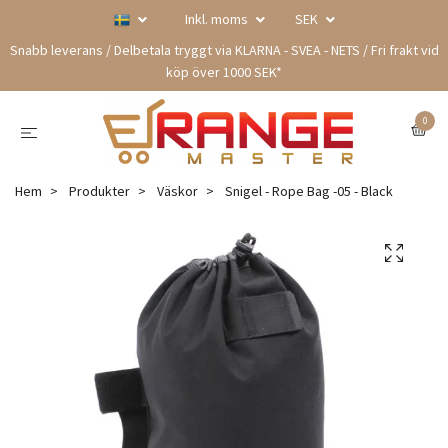
Inkl. moms
SEK
Snabb leverans / Delbetala tryggt via KLARNA - SVEA - NETS / Fri frakt vid
köp över 1000 SEK*
0
Hem
Produkter
Väskor
Snigel - Rope Bag -05 - Black