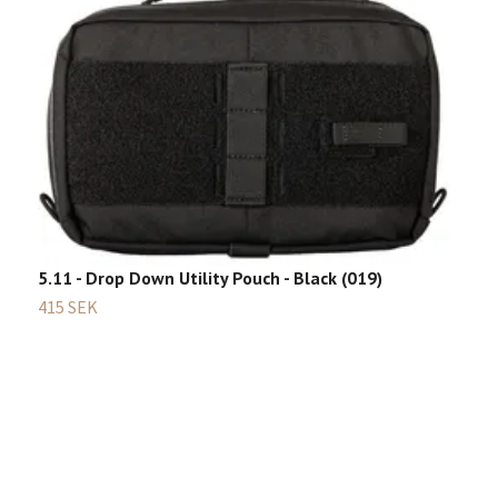
5.11 - Drop Down Utility Pouch - Black (019)
5
415 SEK
4