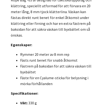
Rope Bag -05 är designad för taktiska uppdrag och
klättring, speciellt utformad för att förvara en 20
meter lång, 8 mm tjock klätterlina. Väskan kan
fästas direkt runt benet för enkel åtkomst under
klättring eller firning och har en extra fästrem på
baksidan för att säkra väskan till byxbältet om så
önskas.
Egenskaper:
Rymmer 20 meter av 8 mm rep
Fästs runt benet för snabb åtkomst
Fästrem på baksidan för att säkra väskan till
byxbältet
Fäste för en Cyalume-sticka för belysning i
mörka förhållanden
Specifikationer:
Vikt:
330 g