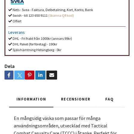
Nets - Svea - Faktura, Delbetalning, Kort, Konto, Bank
Swish - till 123 650 9111
(Skanna QR kod)
Offert
Leverans
DHL - Fri frakt från 1000kr (annars 99kr)
DHL Paket (för företag) - 190kr
Självhämtning Helsingborg - 0kr
Dela
INFORMATION
RECENSIONER
FAQ
En mångsidig väska som passar för många
användningsområden, utvecklad med Tactical
Combat Casualty Care (TCCC) i åtanke. Perfekt för