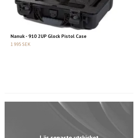
Nanuk - 910 2UP Glock Pistol Case
S
1 995 SEK
6
Läs senaste utskicket