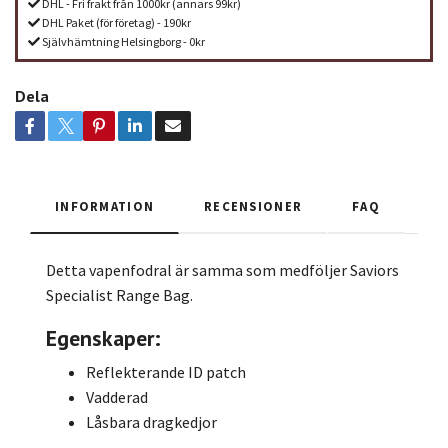
DHL - Fri frakt från 1000kr (annars 99kr)
DHL Paket (för företag) - 190kr
Självhämtning Helsingborg - 0kr
Dela
INFORMATION
RECENSIONER
FAQ
Detta vapenfodral är samma som medföljer Saviors
Specialist Range Bag.
Egenskaper:
Reflekterande ID patch
Vadderad
Låsbara dragkedjor