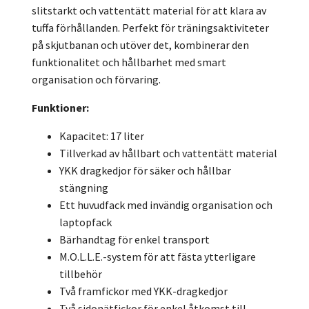
slitstarkt och vattentätt material för att klara av
tuffa förhållanden. Perfekt för träningsaktiviteter
på skjutbanan och utöver det, kombinerar den
funktionalitet och hållbarhet med smart
organisation och förvaring.
Funktioner:
Kapacitet: 17 liter
Tillverkad av hållbart och vattentätt material
YKK dragkedjor för säker och hållbar
stängning
Ett huvudfack med invändig organisation och
laptopfack
Bärhandtag för enkel transport
M.O.L.L.E.-system för att fästa ytterligare
tillbehör
Två framfickor med YKK-dragkedjor
Två sidonätfickor för enkel åtkomst till