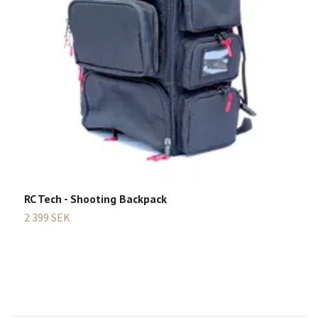
B
2
RC Tech - Shooting Backpack
2 399 SEK