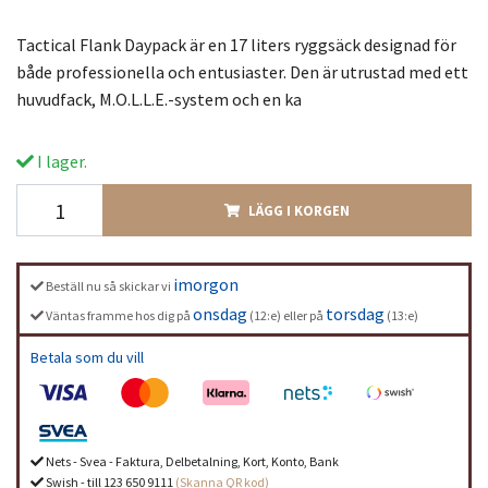
Tactical Flank Daypack är en 17 liters ryggsäck designad för
både professionella och entusiaster. Den är utrustad med ett
huvudfack, M.O.L.L.E.-system och en ka
I lager.
LÄGG I KORGEN
imorgon
Beställ nu så skickar vi
onsdag
torsdag
Väntas framme hos dig på
(12:e) eller på
(13:e)
Betala som du vill
Nets - Svea - Faktura, Delbetalning, Kort, Konto, Bank
Swish - till 123 650 9111
(Skanna QR kod)