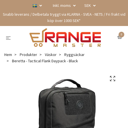
Inkl. moms
SEK
Snabb leverans / Delbetala tryggt via KLARNA - SVEA - NETS / Fri frakt vid
köp över 1000 SEK*
0
Hem
Produkter
Väskor
Ryggsäckar
Beretta - Tactical Flank Daypack - Black