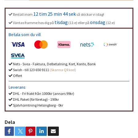
12 tim 25 min 43 sek
Beställ inom
så skickar vi idag!
tisdag
onsdag
Väntas framme hos dig på
(11:e) eller på
(12:e)
Betala som du vill
Nets - Svea - Faktura, Delbetalning, Kort, Konto, Bank
Swish - till 123 650 9111
(Skanna QR kod)
Offert
Leverans
DHL - Fri frakt från 1000kr (annars 99kr)
DHL Paket (för företag) - 190kr
Självhämtning Helsingborg - 0kr
Dela