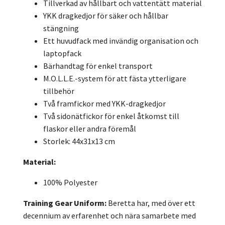
Tillverkad av hållbart och vattentätt material
YKK dragkedjor för säker och hållbar
stängning
Ett huvudfack med invändig organisation och
laptopfack
Bärhandtag för enkel transport
M.O.L.L.E.-system för att fästa ytterligare
tillbehör
Två framfickor med YKK-dragkedjor
Två sidonätfickor för enkel åtkomst till
flaskor eller andra föremål
Storlek: 44x31x13 cm
Material:
100% Polyester
Training Gear Uniform:
Beretta har, med över ett
decennium av erfarenhet och nära samarbete med