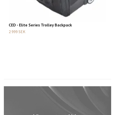
5
1
CED - Elite Series Trolley Backpack
2 999 SEK