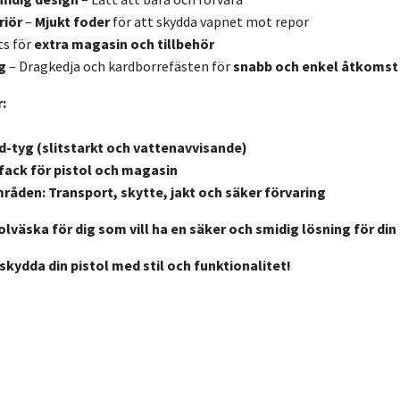
riör
–
Mjukt foder
för att skydda vapnet mot repor
ts för
extra magasin och tillbehör
g
– Dragkedja och kardborrefästen för
snabb och enkel åtkomst
:
d-tyg (slitstarkt och vattenavvisande)
fack för pistol och magasin
råden:
Transport, skytte, jakt och säker förvaring
olväska för dig som vill ha en säker och smidig lösning för din 
skydda din pistol med stil och funktionalitet!