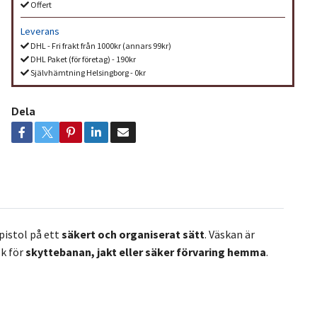
Offert
Leverans
DHL - Fri frakt från 1000kr (annars 99kr)
DHL Paket (för företag) - 190kr
Självhämtning Helsingborg - 0kr
Dela
pistol på ett
säkert och organiserat sätt
. Väskan är
sk för
skyttebanan, jakt eller säker förvaring hemma
.