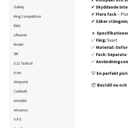
✔
Skyddande inte
Oakley
✔
Flera fack
– Pla
King Competition
✔
Säker stängnin
RWS
🔹
Specifikationer
Lifesaver
✅
Färg:
Svart
Nosler
✅
Material:
Oxfor
✅
Fack:
Separata 
3M
✅
Användningsom
5.11 Tactical
A-tec
💡
En perfekt pist
Aimpoint
📦
Beställ nu och 
Caldwell
Armalite
Armanov
A.P.G