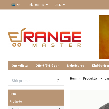
Inkl. moms
SEK
Önskelista
Offertförfrågan
Nyhetsbrev
Klubbprise
Hem
Produkter
Vä
Hem
Produkter