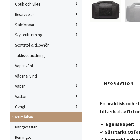
Optik och Sikte
Reservdelar
Självförsvar
Skytteutrustning
Skottstol & tillbehör
Taktisk utrustning
Vapenvård
Väder & Vind
INFORMATION
Vapen
Väskor
En
praktisk och s
Övrigt
tillverkad av
Oxfor
Varumärken
🔹
Egenskaper:
RangeMaster
✔
Slitstarkt Oxfo
Remington
✔
Kompakt och sm