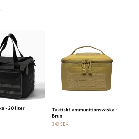
a - 20 liter
Taktiskt ammunitionsväska -
5.11
Brun
- 4L
349 SEK
675