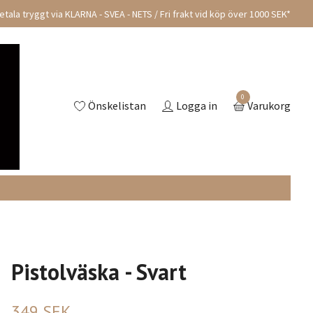
tala tryggt via KLARNA - SVEA - NETS / Fri frakt vid köp över 1000 SEK*
0
Önskelistan
Logga in
Varukorg
Pistolväska - Svart
349 SEK