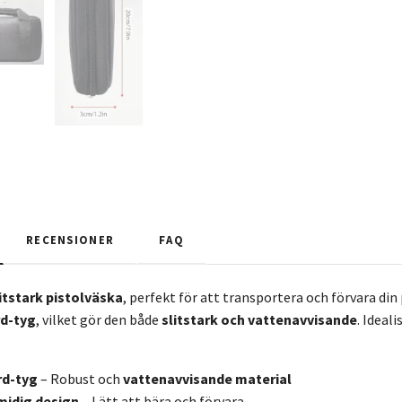
RECENSIONER
FAQ
litstark pistolväska
, perfekt för att transportera och förvara din 
d-tyg
, vilket gör den både
slitstark och vattenavvisande
. Ideali
rd-tyg
– Robust och
vattenavvisande material
idig design
– Lätt att bära och förvara