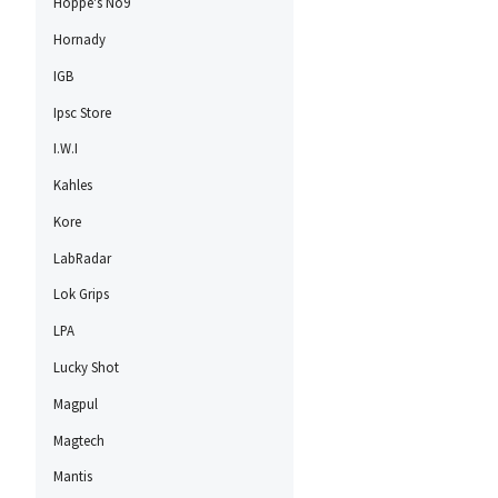
Hoppe's No9
Hornady
IGB
Ipsc Store
I.W.I
Kahles
Kore
LabRadar
Lok Grips
LPA
Lucky Shot
Magpul
Magtech
Mantis