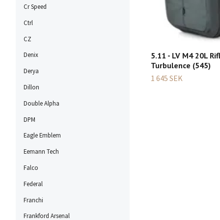
Cr Speed
Ctrl
CZ
5.11 - LV M4 20L Rif
Denix
Turbulence (545)
Derya
1 645 SEK
Dillon
Double Alpha
DPM
Eagle Emblem
Eemann Tech
Falco
Federal
Franchi
Frankford Arsenal