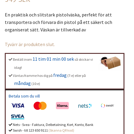
En praktisk och slitstark pistolväska, perfekt för att
transportera och förvara din pistol på ett säkert och
organiserat sätt. Väskan är tillverkad av
Tyvärr är produkten slut.
11 tim 00 min 59 sek
Beställ inom
så skickar vi
idag!
fredag
Väntas framme hos dig på
(7:e) eller på
måndag
(10:e)
Betala som du vill
Nets - Svea - Faktura, Delbetalning, Kort, Konto, Bank
Swish - till 123 650 9111
(Skanna QR kod)