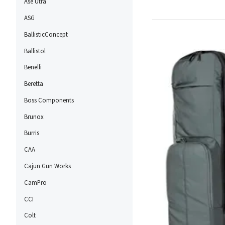
Ase Utra
ASG
BallisticConcept
Ballistol
Benelli
Beretta
Boss Components
Brunox
Burris
CAA
Cajun Gun Works
CamPro
CCI
Colt