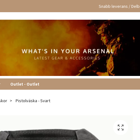
Snabb leverans / Delbe
r
Outlet - Outlet
skor
Pistolväska - Svart