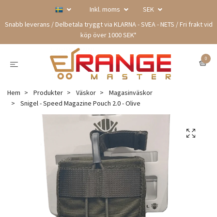
Inkl. moms
SEK
Snabb leverans / Delbetala tryggt via KLARNA - SVEA - NETS / Fri frakt vid
köp över 1000 SEK*
0
Hem
Produkter
Väskor
Magasinväskor
Snigel - Speed Magazine Pouch 2.0 - Olive