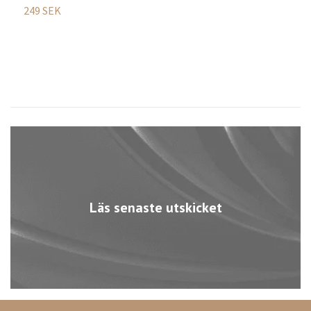
249 SEK
3
Läs senaste utskicket