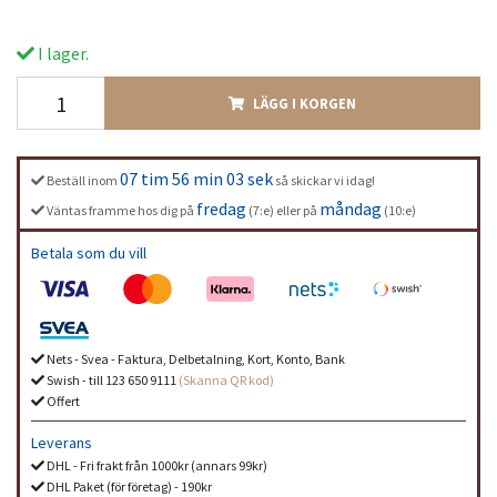
I lager.
LÄGG I KORGEN
07 tim 56 min 03 sek
Beställ inom
så skickar vi idag!
fredag
måndag
Väntas framme hos dig på
(7:e) eller på
(10:e)
Betala som du vill
Nets - Svea - Faktura, Delbetalning, Kort, Konto, Bank
Swish - till 123 650 9111
(Skanna QR kod)
Offert
Leverans
DHL - Fri frakt från 1000kr (annars 99kr)
DHL Paket (för företag) - 190kr