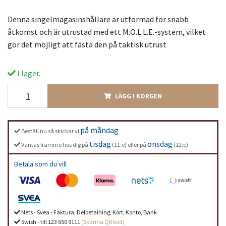
Denna singelmagasinshållare är utformad för snabb
åtkomst och är utrustad med ett M.O.L.L.E.-system, vilket
gör det möjligt att fästa den på taktisk utrust
I lager.
LÄGG I KORGEN
på måndag
Beställ nu så skickar vi
tisdag
onsdag
Väntas framme hos dig på
(11:e) eller på
(12:e)
Betala som du vill
Nets - Svea - Faktura, Delbetalning, Kort, Konto, Bank
Swish - till 123 650 9111
(Skanna QR kod)