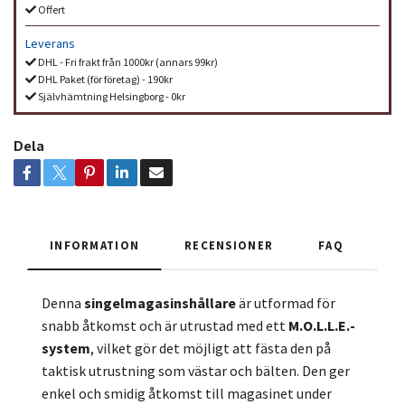
Offert
Leverans
DHL - Fri frakt från 1000kr (annars 99kr)
DHL Paket (för företag) - 190kr
Självhämtning Helsingborg - 0kr
Dela
INFORMATION
RECENSIONER
FAQ
Denna
singelmagasinshållare
är utformad för
snabb åtkomst och är utrustad med ett
M.O.L.L.E.-
system
, vilket gör det möjligt att fästa den på
taktisk utrustning som västar och bälten. Den ger
enkel och smidig åtkomst till magasinet under