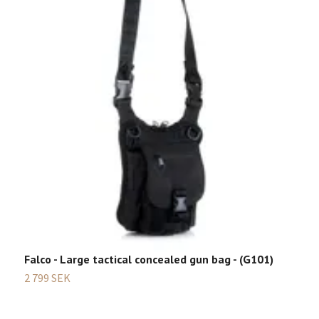
S
5
Falco - Large tactical concealed gun bag - (G101)
2 799 SEK