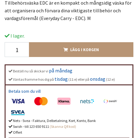
Tillbehörsväska EDC är en kompakt och mångsidig väska för
att organisera och förvara dina viktigaste tillbehör och
vardagsföremål (Everyday Carry - EDC). M
I lager.
LÄGG I KORGEN
på måndag
Beställ nu så skickar vi
tisdag
onsdag
Väntas framme hos dig på
(11:e) eller på
(12:e)
Betala som du vill
Nets - Svea - Faktura, Delbetalning, Kort, Konto, Bank
Swish - till 123 650 9111
(Skanna QR kod)
Offert