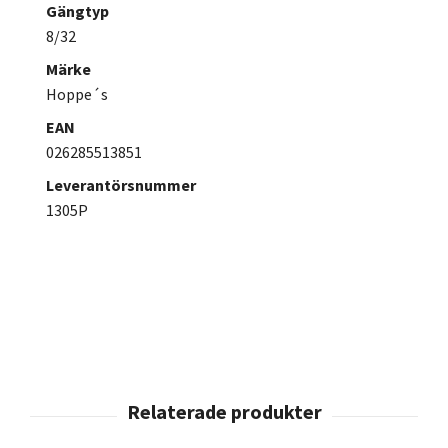
Gängtyp
8/32
Märke
Hoppe´s
EAN
026285513851
Leverantörsnummer
1305P