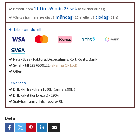
11 tim 55 min 23 sek
Beställ inom
så skickar vi idag!
måndag
tisdag
Väntas framme hos dig på
(10:e) eller på
(11:e)
Betala som du vill
Nets - Svea - Faktura, Delbetalning, Kort, Konto, Bank
Swish - till 123 650 9111
(Skanna QR kod)
Offert
Leverans
DHL - Fri frakt från 1000kr (annars 99kr)
DHL Paket (för företag) - 190kr
Självhämtning Helsingborg - 0kr
Dela