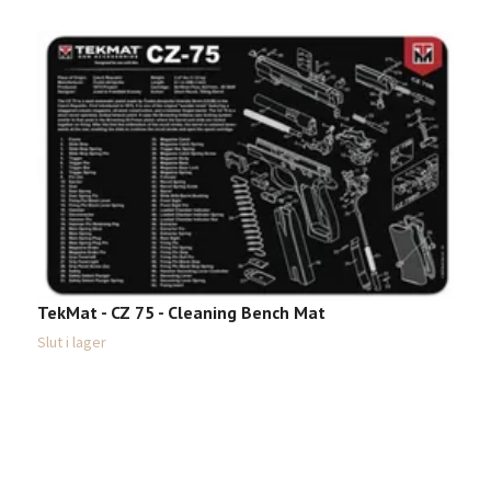
TekMat - CZ 75 - Cleaning Bench Mat
Slut i lager
R
5