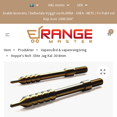
Inkl. moms
SEK
Snabb leverans / Delbetala tryggt via KLARNA - SVEA - NETS / Fri frakt vid
köp över 1000 SEK*
0
Hem
Produkter
Vapenvård & vapenrengöring
Hoppe's No9 - Elite Jag Kal .30-8mm