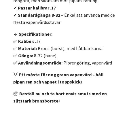
rengöra, men skonsam mot pipans räffling
✔
Passar kalibrar .17
✔
Standardgänga 8-32
– Enkel att använda med de
flesta vapenvårdsstavar
🔹
Specifikationer:
✅
Kaliber:
.17
✅
Material:
Brons (borst), med hållbar kärna
✅
Gänga:
8-32 (hane)
✅
Användningsområde:
Piprengöring, vapenvård
💡
Ett måste för noggrann vapenvård – håll
pipan ren och vapnet i toppskick!
📦
Beställ nu och ta bort envis smuts med en
slitstark bronsborste!