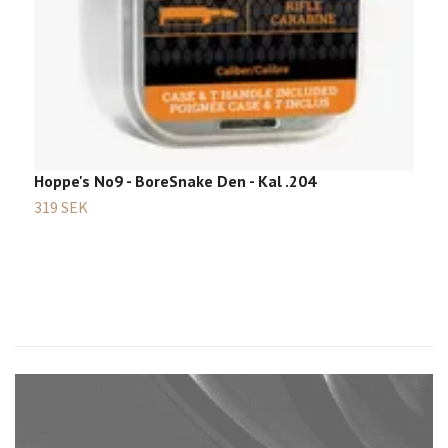
T
2
Hoppe's No9 - BoreSnake Den - Kal .204
319 SEK