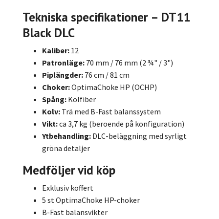
Tekniska specifikationer – DT11
Black DLC
Kaliber:
12
Patronläge:
70 mm / 76 mm (2 ¾" / 3")
Piplängder:
76 cm / 81 cm
Choker:
OptimaChoke HP (OCHP)
Spång:
Kolfiber
Kolv:
Trä med B-Fast balanssystem
Vikt:
ca 3,7 kg (beroende på konfiguration)
Ytbehandling:
DLC-beläggning med syrligt
gröna detaljer
Medföljer vid köp
Exklusiv koffert
5 st OptimaChoke HP-choker
B-Fast balansvikter