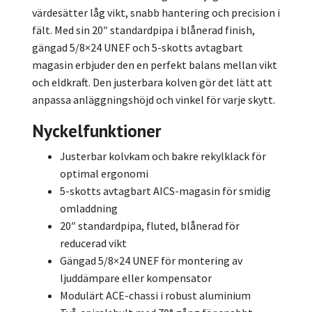
värdesätter låg vikt, snabb hantering och precision i
fält. Med sin 20″ standardpipa i blånerad finish,
gängad 5/8×24 UNEF och 5-skotts avtagbart
magasin erbjuder den en perfekt balans mellan vikt
och eldkraft. Den justerbara kolven gör det lätt att
anpassa anläggningshöjd och vinkel för varje skytt.
Nyckelfunktioner
Justerbar kolvkam och bakre rekylklack för
optimal ergonomi
5-skotts avtagbart AICS-magasin för smidig
omladdning
20″ standardpipa, fluted, blånerad för
reducerad vikt
Gängad 5/8×24 UNEF för montering av
ljuddämpare eller kompensator
Modulärt ACE-chassi i robust aluminium