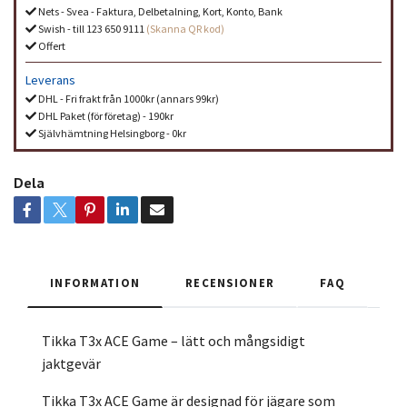
Nets - Svea - Faktura, Delbetalning, Kort, Konto, Bank
Swish - till 123 650 9111
(Skanna QR kod)
Offert
Leverans
DHL - Fri frakt från 1000kr (annars 99kr)
DHL Paket (för företag) - 190kr
Självhämtning Helsingborg - 0kr
Dela
INFORMATION
RECENSIONER
FAQ
Tikka T3x ACE Game – lätt och mångsidigt
jaktgevär
Tikka T3x ACE Game är designad för jägare som