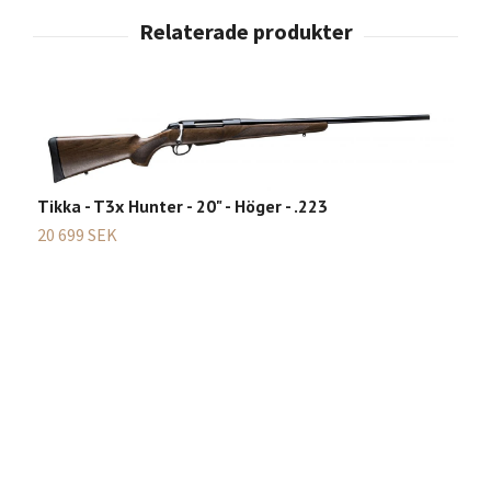
Tikka - T3x Hunter - 20" - Höger - .223
T
-
20 699 SEK
2