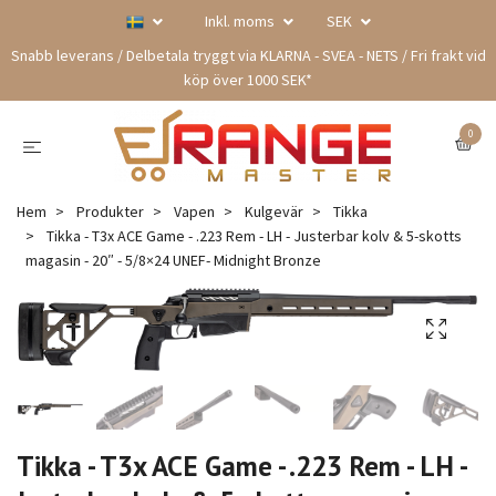
Inkl. moms
SEK
Snabb leverans / Delbetala tryggt via KLARNA - SVEA - NETS / Fri frakt vid
köp över 1000 SEK*
0
Hem
Produkter
Vapen
Kulgevär
Tikka
Tikka - T3x ACE Game - .223 Rem - LH - Justerbar kolv & 5-skotts
magasin - 20″ - 5/8×24 UNEF- Midnight Bronze
Tikka - T3x ACE Game - .223 Rem - LH -