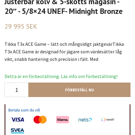
Justerbar kolv & 5-skotts magasin -
20″ - 5/8×24 UNEF- Midnight Bronze
29 995 SEK
Tikka T3x ACE Game – lätt och mångsidigt jaktgevärTikka
T3x ACE Game är designad för jägare som värdesätter låg
vikt, snabb hantering och precision i fält. Med
Detta är en förbeställning. Läs info om förbeställning!
FÖRBESTÄLL NU
Betala som du vill