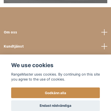
Om oss
Kundtjänst
Sociala medier
We use cookies
RangeMaster uses cookies. By continuing on this site
you agree to the use of cookies.
Godkänn alla
© 2026 RangeMaster Store
Endast nödvändiga