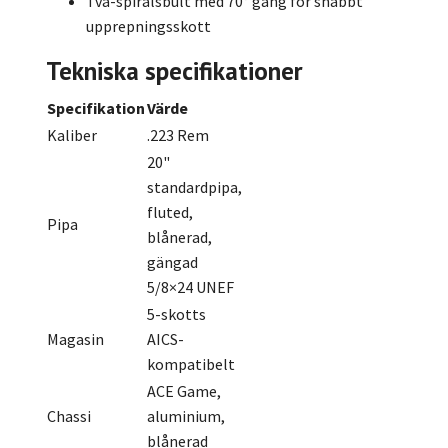
Två-spiralsbult med 70° gång för snabbt
upprepningsskott
Tekniska specifikationer
Specifikation
Värde
Kaliber
.223 Rem
20"
standardpipa,
fluted,
Pipa
blånerad,
gängad
5/8×24 UNEF
5-skotts
Magasin
AICS-
kompatibelt
ACE Game,
Chassi
aluminium,
blånerad