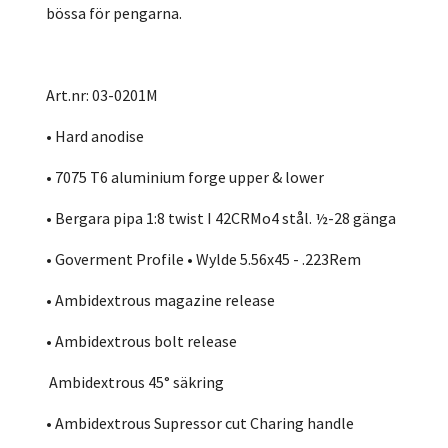
bössa för pengarna.
Art.nr: 03-0201M
• Hard anodise
• 7075 T6 aluminium forge upper & lower
• Bergara pipa 1:8 twist I 42CRMo4 stål. ½-28 gänga
• Goverment Profile • Wylde 5.56x45 - .223Rem
• Ambidextrous magazine release
• Ambidextrous bolt release
Ambidextrous 45° säkring
• Ambidextrous Supressor cut Charing handle