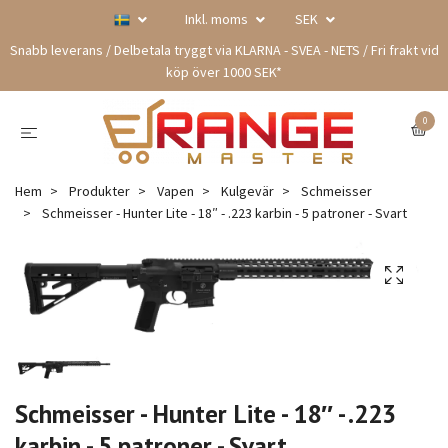
Inkl. moms
SEK
Snabb leverans / Delbetala tryggt via KLARNA - SVEA - NETS / Fri frakt vid
köp över 1000 SEK*
0
Hem
Produkter
Vapen
Kulgevär
Schmeisser
Schmeisser - Hunter Lite - 18″ - .223 karbin - 5 patroner - Svart
Schmeisser - Hunter Lite - 18″ - .223
karbin - 5 patroner - Svart