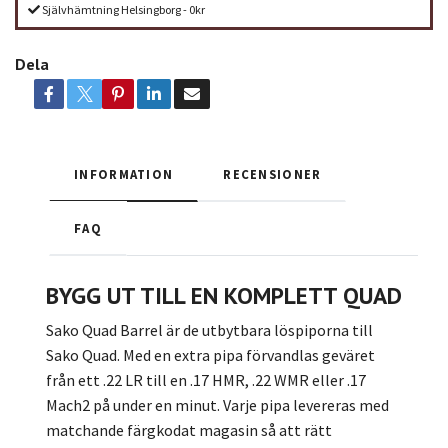
Självhämtning Helsingborg - 0kr
Dela
INFORMATION
RECENSIONER
FAQ
BYGG UT TILL EN KOMPLETT QUAD
Sako Quad Barrel är de utbytbara löspiporna till
Sako Quad. Med en extra pipa förvandlas geväret
från ett .22 LR till en .17 HMR, .22 WMR eller .17
Mach2 på under en minut. Varje pipa levereras med
matchande färgkodat magasin så att rätt