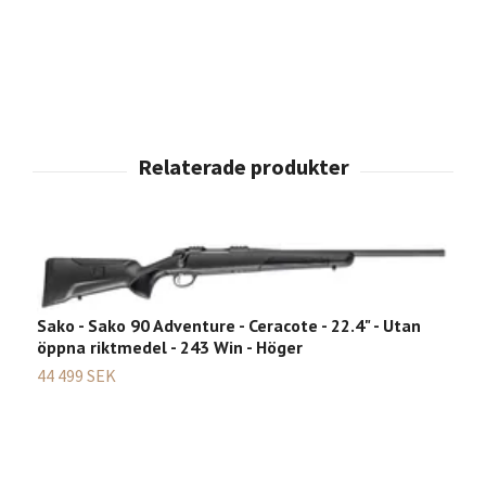
Sako - Sako 90 Adventure - Ceracote - 22.4" - Utan
öppna riktmedel - 243 Win - Höger
S
44 499 SEK
5
6