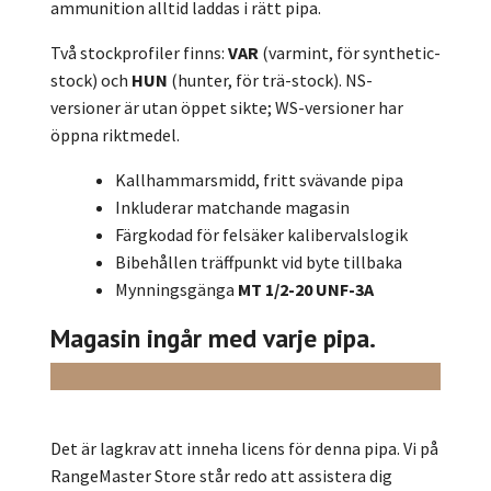
ammunition alltid laddas i rätt pipa.
Två stockprofiler finns:
VAR
(varmint, för synthetic-
stock) och
HUN
(hunter, för trä-stock). NS-
versioner är utan öppet sikte; WS-versioner har
öppna riktmedel.
Kallhammarsmidd, fritt svävande pipa
Inkluderar matchande magasin
Färgkodad för felsäker kalibervalslogik
Bibehållen träffpunkt vid byte tillbaka
Mynnings­gänga
MT 1/2-20 UNF-3A
Magasin ingår med varje pipa.
Det är lagkrav att inneha licens för denna pipa. Vi på
RangeMaster Store står redo att assistera dig