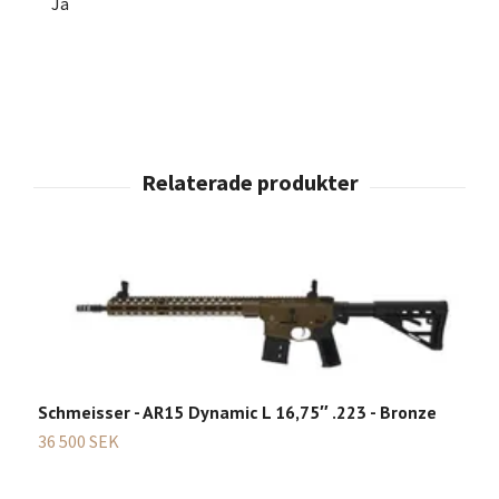
Ja
S
Schmeisser - AR15 Dynamic L 16,75″ .223 - Bronze
p
36 500 SEK
2