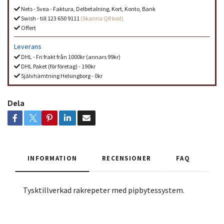
Nets - Svea - Faktura, Delbetalning, Kort, Konto, Bank
Swish - till 123 650 9111
(Skanna QR kod)
Offert
Leverans
DHL - Fri frakt från 1000kr (annars 99kr)
DHL Paket (för företag) - 190kr
Självhämtning Helsingborg - 0kr
Dela
INFORMATION
RECENSIONER
FAQ
Tysktillverkad rakrepeter med pipbytessystem.